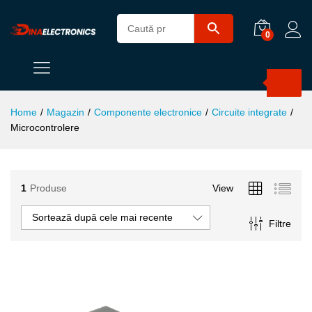
0
Products
search
Home
/
Magazin
/
Componente electronice
/
Circuite integrate
/
Microcontrolere
1
Produse
View
ț
ț
Sortează după cele mai recente
Filtre
im
xim