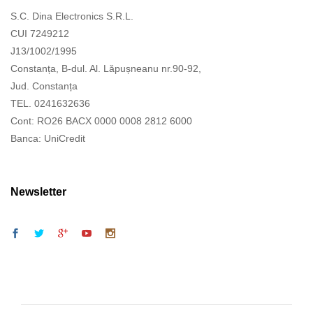
S.C. Dina Electronics S.R.L.
CUI 7249212
J13/1002/1995
Constanța, B-dul. Al. Lăpușneanu nr.90-92,
Jud. Constanța
TEL. 0241632636
Cont: RO26 BACX 0000 0008 2812 6000
Banca: UniCredit
Newsletter