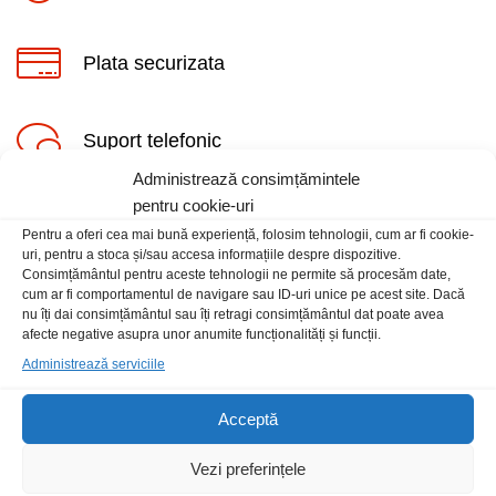
Plata securizata
Suport telefonic
Administrează consimțămintele
pentru cookie-uri
Pentru a oferi cea mai bună experiență, folosim tehnologii, cum ar fi cookie-
uri, pentru a stoca și/sau accesa informațiile despre dispozitive.
Consimțământul pentru aceste tehnologii ne permite să procesăm date,
cum ar fi comportamentul de navigare sau ID-uri unice pe acest site. Dacă
Informatii
nu îți dai consimțământul sau îți retragi consimțământul dat poate avea
afecte negative asupra unor anumite funcționalități și funcții.
Administrează serviciile
Contact
Locatia magazinului
Acceptă
Vezi preferințele