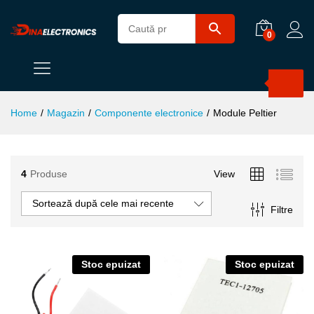
0
Products
search
Home
/
Magazin
/
Componente electronice
/
Module Peltier
4
Produse
View
ț
ț
im
xim
Sortează după cele mai recente
Filtre
Stoc epuizat
Stoc epuizat