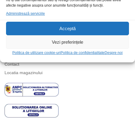
nu îți dai consimțământul sau îți retragi consimțământul dat poate avea
Suport telefonic
afecte negative asupra unor anumite funcționalități și funcții.
Administrează serviciile
Acceptă
Vezi preferințele
Informatii
Politica de utilizare cookie-uri
Politica de confidentialitate
Despre noi
Contact
Locatia magazinului