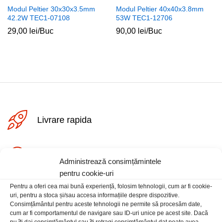
Modul Peltier 30x30x3.5mm
Modul Peltier 40x40x3.8mm
42.2W TEC1-07108
53W TEC1-12706
29,00
lei
/Buc
90,00
lei
/Buc
Livrare rapida
Posibilitate retur
Administrează consimțămintele
pentru cookie-uri
Pentru a oferi cea mai bună experiență, folosim tehnologii, cum ar fi cookie-
Plata securizata
uri, pentru a stoca și/sau accesa informațiile despre dispozitive.
Consimțământul pentru aceste tehnologii ne permite să procesăm date,
cum ar fi comportamentul de navigare sau ID-uri unice pe acest site. Dacă