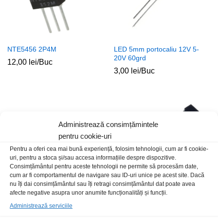
NTE5456 2P4M
LED 5mm portocaliu 12V 5-
20V 60grd
12,00
lei
/Buc
3,00
lei
/Buc
Administrează consimțămintele
pentru cookie-uri
Pentru a oferi cea mai bună experiență, folosim tehnologii, cum ar fi cookie-
uri, pentru a stoca și/sau accesa informațiile despre dispozitive.
Consimțământul pentru aceste tehnologii ne permite să procesăm date,
cum ar fi comportamentul de navigare sau ID-uri unice pe acest site. Dacă
nu îți dai consimțământul sau îți retragi consimțământul dat poate avea
afecte negative asupra unor anumite funcționalități și funcții.
Izolator silicon TO220+
BT134-600E-WeEn
Administrează serviciile
termoconductor
3,00
lei
/Buc