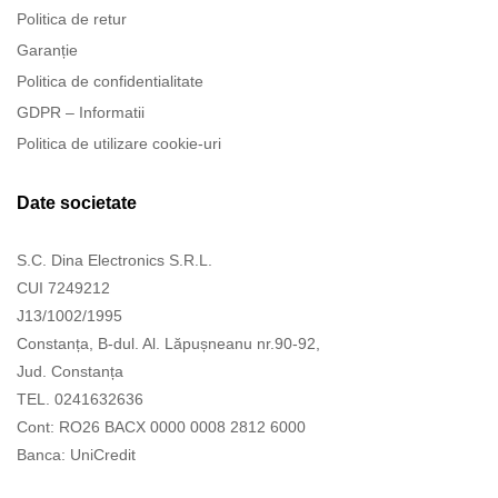
Politica de retur
Garanție
Politica de confidentialitate
GDPR – Informatii
Politica de utilizare cookie-uri
Date societate
S.C. Dina Electronics S.R.L.
CUI 7249212
J13/1002/1995
Constanța, B-dul. Al. Lăpușneanu nr.90-92,
Jud. Constanța
TEL. 0241632636
Cont: RO26 BACX 0000 0008 2812 6000
Banca: UniCredit