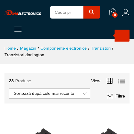
0
Products
search
Home
/
Magazin
/
Componente electronice
/
Tranzistori
/
Tranzistori darlington
28
Produse
View
Sortează după cele mai recente
Filtre
ț
ț
im
xim