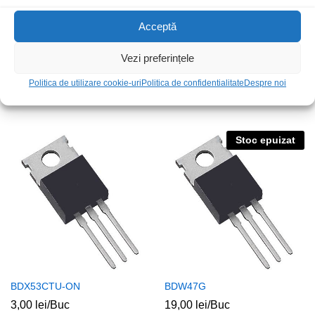
Acceptă
Vezi preferințele
TIP137
TIP132
Politica de utilizare cookie-uri
Politica de confidentialitate
Despre noi
6,00
lei
/Buc
6,00
lei
/Buc
Stoc epuizat
BDX53CTU-ON
BDW47G
3,00
lei
/Buc
19,00
lei
/Buc