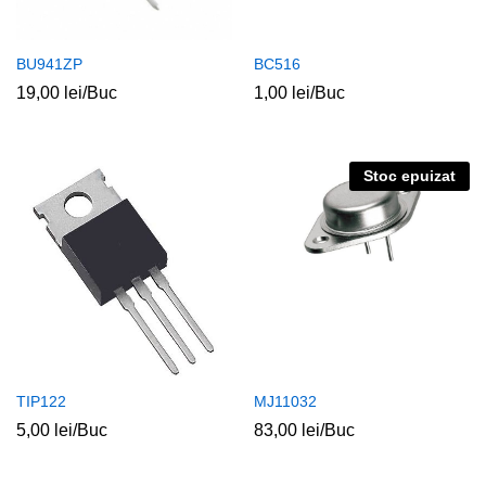
BU941ZP
BC516
19,00
lei
/Buc
1,00
lei
/Buc
Stoc epuizat
TIP122
MJ11032
5,00
lei
/Buc
83,00
lei
/Buc