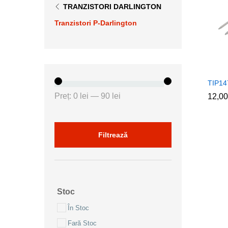
TRANZISTORI DARLINGTON
Tranzistori P-Darlington
TIP14
Preț
Preț
Preț:
0 lei
—
90 lei
12,0
12,0
minim
maxim
Filtrează
Stoc
În Stoc
Fară Stoc