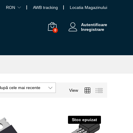
RON
AWB tracking
Locatia Magazinului
Autentificare
Inregistrare
0
după cele mai recente
View
Stoc epuizat