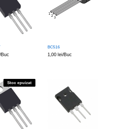
T
BC516
/Buc
1,00
1,00
lei
lei
/Buc
Stoc epuizat