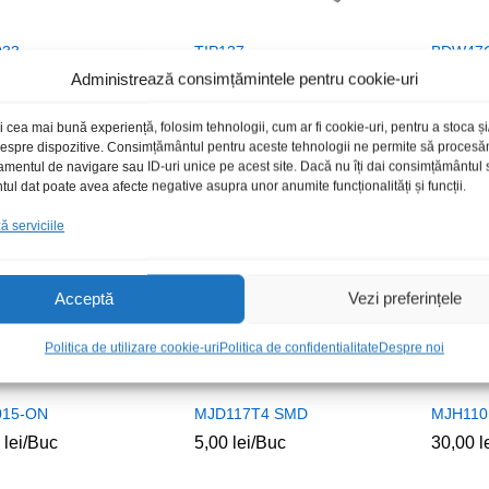
033
TIP137
BDW47
Administrează consimțămintele pentru cookie-uri
0
0
lei
lei
/Buc
6,00
6,00
lei
lei
/Buc
19,00
19,00
l
l
i cea mai bună experiență, folosim tehnologii, cum ar fi cookie-uri, pentru a stoca 
 despre dispozitive. Consimțământul pentru aceste tehnologii ne permite să proces
amentul de navigare sau ID-uri unice pe acest site. Dacă nu îți dai consimțământul sa
l dat poate avea afecte negative asupra unor anumite funcționalități și funcții.
Stoc epuizat
 serviciile
Acceptă
Vezi preferințele
Politica de utilizare cookie-uri
Politica de confidentialitate
Despre noi
015-ON
MJD117T4 SMD
MJH110
0
0
lei
lei
/Buc
5,00
5,00
lei
lei
/Buc
30,00
30,00
l
l