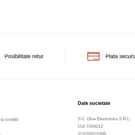
Posibilitate retur
Plata securi
Date societate
S.C. Dina Electronics S.R.L.
și condiții
CUI 7249212
J13/1002/1995