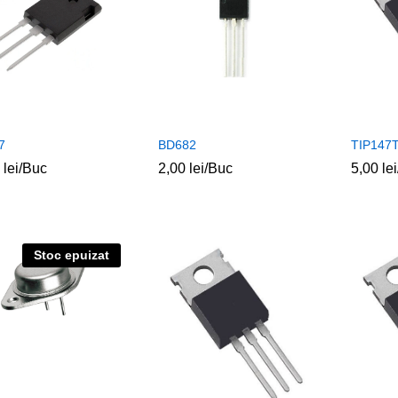
7
BD682
TIP147
0
0
lei
lei
/Buc
2,00
2,00
lei
lei
/Buc
5,00
5,00
lei
lei
Stoc epuizat