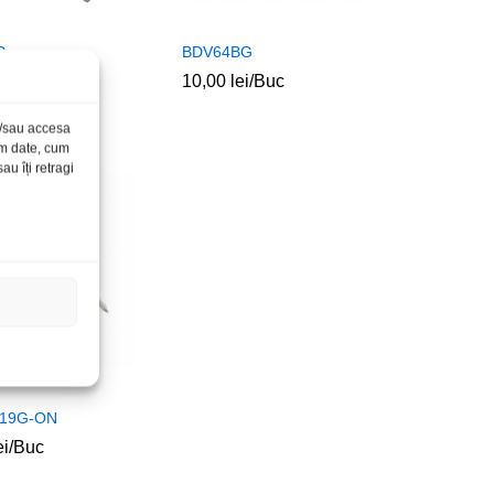
G
BDV64BG
ei
ei
/Buc
10,00
10,00
lei
lei
/Buc
și/sau accesa
ăm date, cum
u îți retragi
19G-ON
ei
ei
/Buc