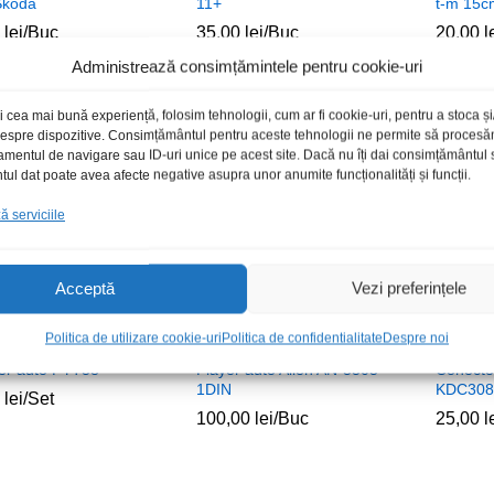
Skoda
11+
t-m 15c
0
0
lei
lei
/Buc
35,00
35,00
lei
lei
/Buc
20,00
20,00
l
l
Administrează consimțămintele pentru cookie-uri
i cea mai bună experiență, folosim tehnologii, cum ar fi cookie-uri, pentru a stoca 
 despre dispozitive. Consimțământul pentru aceste tehnologii ne permite să proces
Stoc epuizat
amentul de navigare sau ID-uri unice pe acest site. Dacă nu îți dai consimțământul sa
l dat poate avea afecte negative asupra unor anumite funcționalități și funcții.
 serviciile
Acceptă
Vezi preferințele
Politica de utilizare cookie-uri
Politica de confidentialitate
Despre noi
er auto PYT58
Player auto Alien AN-5505
Conecto
1DIN
KDC3080
0
0
lei
lei
/Set
100,00
100,00
lei
lei
/Buc
25,00
25,00
l
l