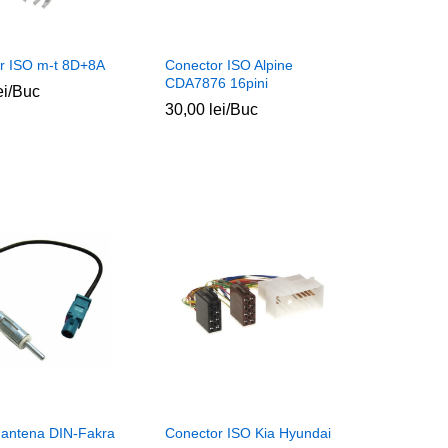
r ISO m-t 8D+8A
Conector ISO Alpine
CDA7876 16pini
ei
ei
/Buc
30,00
30,00
lei
lei
/Buc
 antena DIN-Fakra
Conector ISO Kia Hyundai