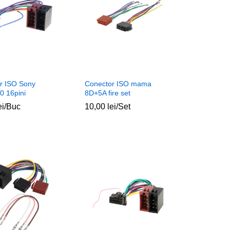
r ISO Sony
Conector ISO mama
 16pini
8D+5A fire set
ei
ei
/Buc
10,00
10,00
lei
lei
/Set