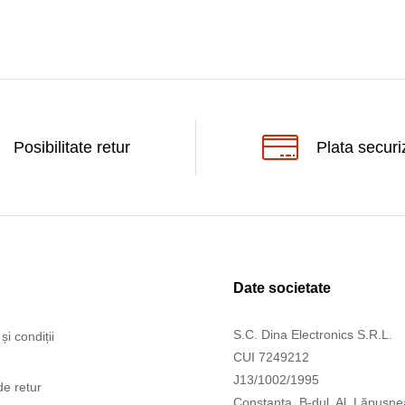
Posibilitate retur
Plata securi
Date societate
S.C. Dina Electronics S.R.L.
și condiții
CUI 7249212
J13/1002/1995
de retur
Constanța, B-dul. Al. Lăpușne