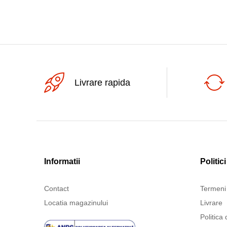
4x40W
4x45W
4x50W
4x55W
4x80W
Livrare rapida
50W
5W
600W
60W
70W
Informatii
Politici
75W
80W
Contact
Termeni 
90W
Locatia magazinului
Livrare
Politica 