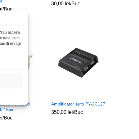
m
30,00
30,00
lei
lei
/Buc
ei
ei
/Buc
și/sau accesa
ăm date, cum
u îți retragi
r ISO Kenwood
Amplificator auto PY-2C127
 16pini
350,00
350,00
lei
lei
/Buc
ei
ei
/Buc