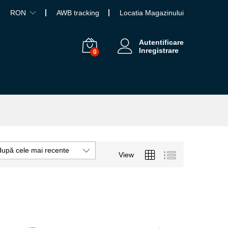
RON
AWB tracking
Locatia Magazinului
Autentificare
Inregistrare
0
după cele mai recente
View