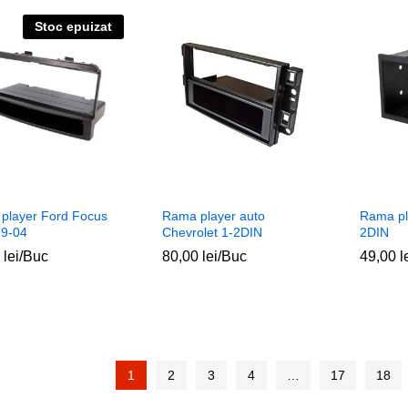
Stoc epuizat
player Ford Focus
Rama player auto
Rama pl
9-04
Chevrolet 1-2DIN
2DIN
0
0
lei
lei
/Buc
80,00
80,00
lei
lei
/Buc
49,00
49,00
l
l
1
2
3
4
…
17
18