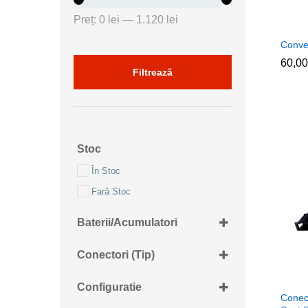
Preț
Preț
Preț:
0 lei
—
1.120 lei
minim
maxim
Conve
60,0
60,0
Filtrează
Stoc
În Stoc
Fară Stoc
Baterii/Acumulatori
2xD/R20
Conectori (tip)
2RCA tata-2RCA mama
Configuratie
4fire-2RCA mama
Conec