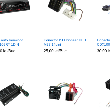
r auto Kenwood
Conector ISO Pioneer DEH
Conecto
105RY 1DIN
M77 14pini
CDX1000
00
00
lei
lei
/Buc
25,00
25,00
lei
lei
/Buc
30,00
30,00
l
l