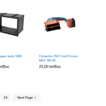
ayer auto VW1
Conector ISO Ford Focus
MK1 98-05
ei
ei
/Buc
25,00
25,00
lei
lei
/Buc
19
Next Page