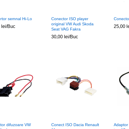
rtor semnal Hi-Lo
Conector ISO player
Conecto
original VW Audi Skoda
0
0
lei
lei
/Buc
25,00
25,00
l
l
Seat VAG Fakra
30,00
30,00
lei
lei
/Buc
tor difuzoare VW
Conect ISO Dacia Renault
Adaptor