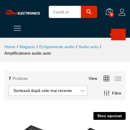
0
Products
search
Home
/
Magazin
/
Echipamente audio
/
Audio auto
/
Amplificatoare audio auto
7
Produse
View
ț
ț
Sortează după cele mai recente
Filtre
im
xim
Stoc epuizat