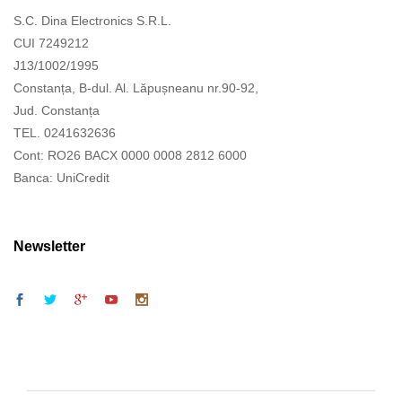
S.C. Dina Electronics S.R.L.
CUI 7249212
J13/1002/1995
Constanța, B-dul. Al. Lăpușneanu nr.90-92,
Jud. Constanța
TEL. 0241632636
Cont: RO26 BACX 0000 0008 2812 6000
Banca: UniCredit
Newsletter