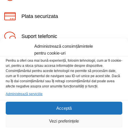
Plata securizata
Suport telefonic
Administrează consimțămintele
pentru cookie-uri
Pentru a oferi cea mai bună experiență, folosim tehnologii, cum ar fi cookie-
uri, pentru a stoca și/sau accesa informațiile despre dispozitive.
Consimțământul pentru aceste tehnologii ne permite să procesăm date,
cum ar fi comportamentul de navigare sau ID-uri unice pe acest site. Dacă
Informatii
nu îți dai consimțământul sau îți retragi consimțământul dat poate avea
afecte negative asupra unor anumite funcționalități și funcții.
Administrează serviciile
Contact
Locatia magazinului
Acceptă
Vezi preferințele