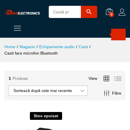
0
Products
search
Home
/
Magazin
/
Echipamente audio
/
Casti
/
Casti fara microfon Bluetooth
1
Produse
View
ț
ț
Sortează după cele mai recente
Filtre
im
xim
Stoc epuizat