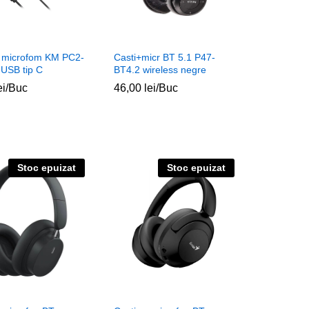
u microfom KM PC2-
Casti+micr BT 5.1 P47-
 USB tip C
BT4.2 wireless negre
ei
ei
/Buc
46,00
46,00
lei
lei
/Buc
Stoc epuizat
Stoc epuizat