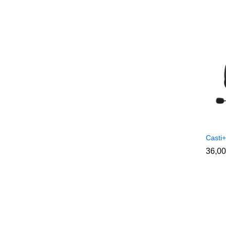
Casti
36,0
36,0