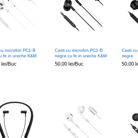
 cu microfon PC1-B
Casti cu microfon PC1-B
Casti c
u fir in ureche K&M
negre cu fir in ureche K&M
negre
0
0
lei
lei
/Buc
50,00
50,00
lei
lei
/Buc
50,00
50,00
l
l