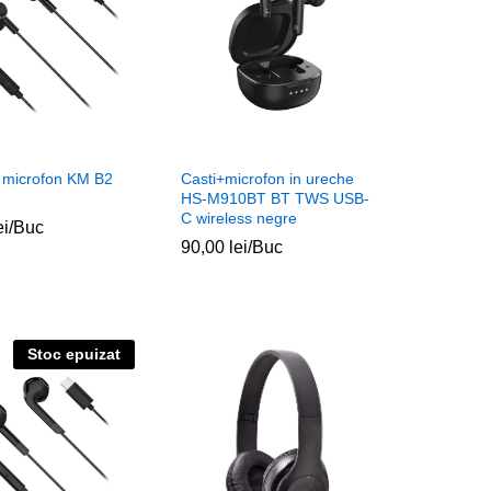
u microfon KM B2
Casti+microfon in ureche
HS-M910BT BT TWS USB-
C wireless negre
ei
ei
/Buc
90,00
90,00
lei
lei
/Buc
Stoc epuizat