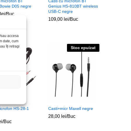
 microfon BT
Casti cu microfon BT
Bowie D05 negre
Genius HS-810BT wireless
USB-C negre
lei
lei
/Buc
109,00
109,00
lei
lei
/Buc
și/sau accesa
ăm date, cum
u îți retragi
Stoc epuizat
icrofon HS-28-1
Casti+micr Maxell negre
28,00
28,00
lei
lei
/Buc
ei
ei
/Buc