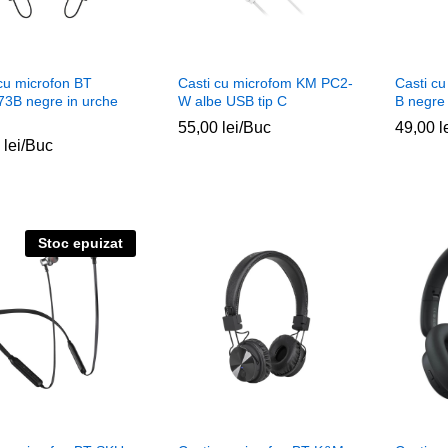
cu microfon BT
Casti cu microfom KM PC2-
Casti c
3B negre in urche
W albe USB tip C
B negre
55,00
55,00
lei
lei
/Buc
49,00
49,00
l
l
0
0
lei
lei
/Buc
Stoc epuizat