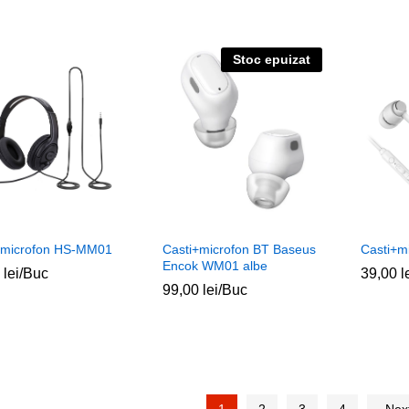
Stoc epuizat
+microfon HS-MM01
Casti+microfon BT Baseus
Casti+m
Encok WM01 albe
0
0
lei
lei
/Buc
39,00
39,00
l
l
99,00
99,00
lei
lei
/Buc