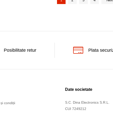
1
2
3
4
Nex
Posibilitate retur
Plata securi
Date societate
S.C. Dina Electronics S.R.L.
și condiții
CUI 7249212