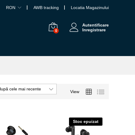
RON
AWB tracking
Locatia Magazinului
Autentificare
Inregistrare
0
după cele mai recente
View
Stoc epuizat