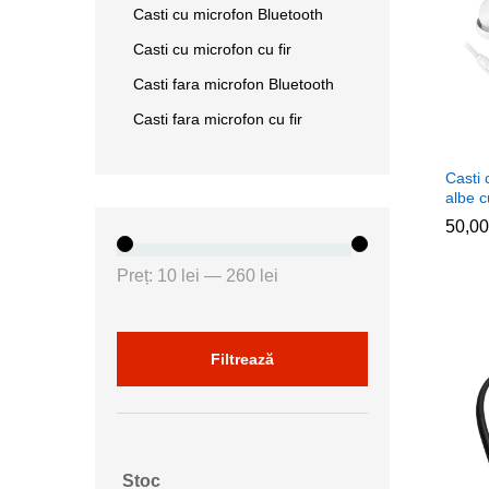
Casti cu microfon Bluetooth
Casti cu microfon cu fir
Casti fara microfon Bluetooth
Casti fara microfon cu fir
Casti
albe c
50,0
50,0
Preț
Preț
Preț:
10 lei
—
260 lei
minim
maxim
Filtrează
Stoc