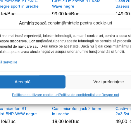
 cu microfon BT SKU-
Casti cu microfon BT K&M
Casti cu
egre sport in ureche
Wave negre
Baseus 
0
0
lei
lei
/Buc
99,00
99,00
lei
lei
/Buc
149,00
149,00
Administrează consimțămintele pentru cookie-uri
i cea mai bună experiență, folosim tehnologii, cum ar fi cookie-uri, pentru a stoca 
 despre dispozitive. Consimțământul pentru aceste tehnologii ne permite să proces
amentul de navigare sau ID-uri unice pe acest site. Dacă nu îți dai consimțământul sa
Stoc epuizat
Stoc epuizat
l dat poate avea afecte negative asupra unor anumite funcționalități și funcții.
 serviciile
Acceptă
Vezi preferințele
Politica de utilizare cookie-uri
Politica de confidentialitate
Despre noi
cu microfon BT
Casti microfon jack 2.5mm
Casti+m
rd BHP-WAW negre
in ureche
2×3.5st
0
0
lei
lei
/Buc
19,00
19,00
lei
lei
/Buc
49,00
49,00
l
l