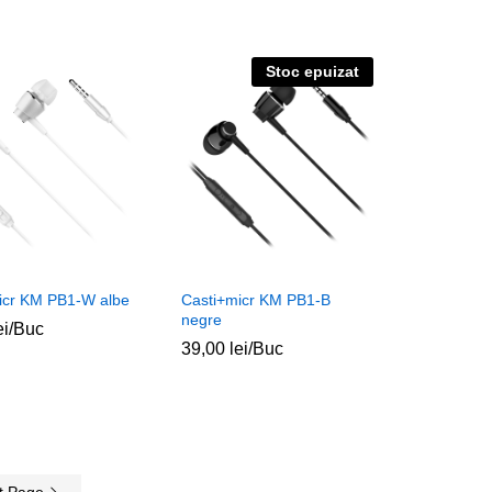
Stoc epuizat
icr KM PB1-W albe
Casti+micr KM PB1-B
negre
ei
ei
/Buc
39,00
39,00
lei
lei
/Buc