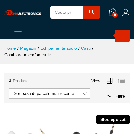
0
Products
search
Home
/
Magazin
/
Echipamente audio
/
Casti
/
Casti fara microfon cu fir
3
Produse
View
ț
ț
Sortează după cele mai recente
Filtre
im
xim
Stoc epuizat