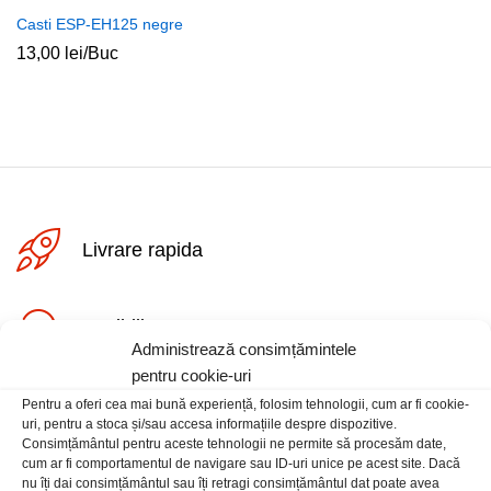
Casti ESP-EH125 negre
13,00
lei
/Buc
Livrare rapida
Posibilitate retur
Administrează consimțămintele
pentru cookie-uri
Plata securizata
Pentru a oferi cea mai bună experiență, folosim tehnologii, cum ar fi cookie-
uri, pentru a stoca și/sau accesa informațiile despre dispozitive.
Consimțământul pentru aceste tehnologii ne permite să procesăm date,
cum ar fi comportamentul de navigare sau ID-uri unice pe acest site. Dacă
Suport telefonic
nu îți dai consimțământul sau îți retragi consimțământul dat poate avea