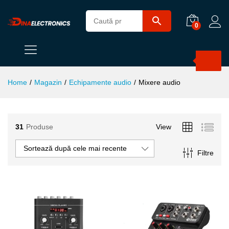
0
Products
search
Home
/
Magazin
/
Echipamente audio
/
Mixere audio
31
Produse
View
Sortează după cele mai recente
Filtre
ț
ț
im
xim