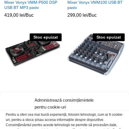
Mixer Vonyx VMM-P500 DSP
Mixer Vonyx VMM100 USB BT
USB BT MP3 pasiv
pasiv
419,00
lei
/Buc
299,00
lei
/Buc
Stoc epuizat
Stoc epuizat
Consola DJ 2 platane Mixtrack
Mixer Behringer Xenyx
Administrează consimțămintele
Platinum FX
QX1202USB
pentru cookie-uri
1.574,00
lei
/Buc
599,00
lei
/Buc
Pentru a oferi cea mai bună experiență, folosim tehnologii, cum ar fi cookie-
uri, pentru a stoca și/sau accesa informațiile despre dispozitive.
Consimțământul pentru aceste tehnologii ne permite să procesăm date,