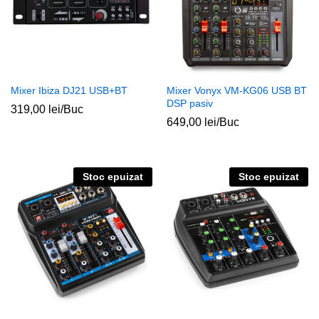
Mixer Ibiza DJ21 USB+BT
Mixer Vonyx VM-KG06 USB BT
DSP pasiv
319,00
lei
/Buc
649,00
lei
/Buc
Stoc epuizat
Stoc epuizat