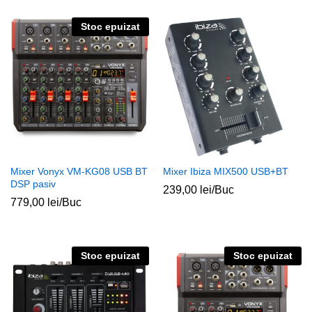
Stoc epuizat
Mixer Vonyx VM-KG08 USB BT
Mixer Ibiza MIX500 USB+BT
DSP pasiv
239,00
lei
/Buc
779,00
lei
/Buc
Stoc epuizat
Stoc epuizat