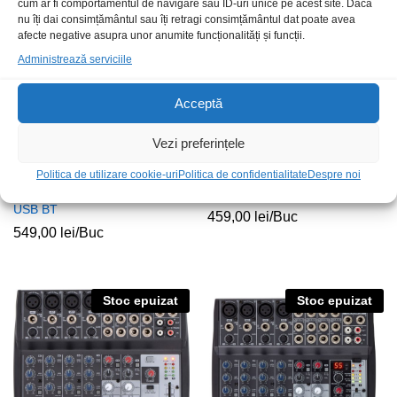
cum ar fi comportamentul de navigare sau ID-uri unice pe acest site. Dacă
Stoc epuizat
Stoc epuizat
nu îți dai consimțământul sau îți retragi consimțământul dat poate avea
afecte negative asupra unor anumite funcționalități și funcții.
Administrează serviciile
Acceptă
Vezi preferințele
Politica de utilizare cookie-uri
Politica de confidentialitate
Despre noi
Mixer Phonic AM6GE 2mic+2st
Mixer Mon MMX-11USB
USB BT
459,00
lei
/Buc
549,00
lei
/Buc
Stoc epuizat
Stoc epuizat