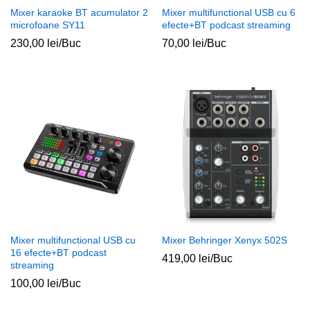
Mixer karaoke BT acumulator 2
Mixer multifunctional USB cu 6
microfoane SY11
efecte+BT podcast streaming
230,00
lei
/Buc
70,00
lei
/Buc
Mixer multifunctional USB cu
Mixer Behringer Xenyx 502S
16 efecte+BT podcast
419,00
lei
/Buc
streaming
100,00
lei
/Buc