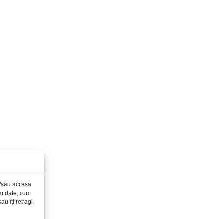
și/sau accesa
ăm date, cum
u îți retragi