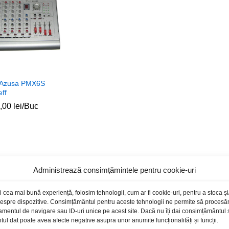
 Azusa PMX6S
eff
9,00
9,00
lei
lei
/Buc
Administrează consimțămintele pentru cookie-uri
i cea mai bună experiență, folosim tehnologii, cum ar fi cookie-uri, pentru a stoca 
 despre dispozitive. Consimțământul pentru aceste tehnologii ne permite să proces
amentul de navigare sau ID-uri unice pe acest site. Dacă nu îți dai consimțământul sa
l dat poate avea afecte negative asupra unor anumite funcționalități și funcții.