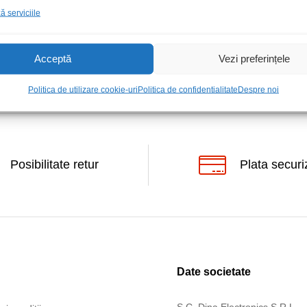
 serviciile
Acceptă
Vezi preferințele
Politica de utilizare cookie-uri
Politica de confidentialitate
Despre noi
Posibilitate retur
Plata securi
Date societate
S.C. Dina Electronics S.R.L.