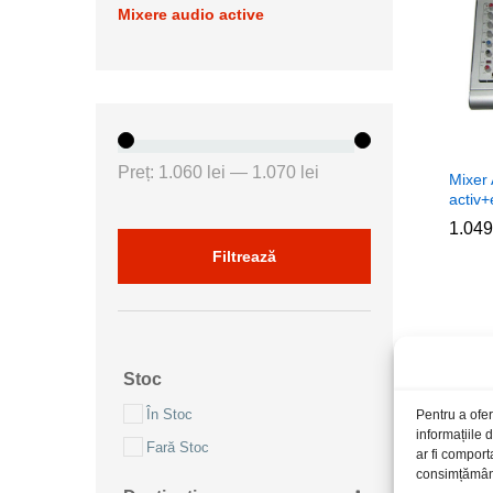
Mixere audio active
Preț
Preț
Preț:
1.060 lei
—
1.070 lei
Mixer
minim
maxim
activ+
1.04
1.04
Filtrează
Stoc
În Stoc
Pentru a ofer
informațiile
Fară Stoc
ar fi comport
consimțământu