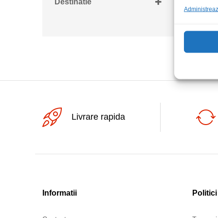
Destinatie
Administrează
Retea 230Vac
Livrare rapida
Informatii
Politici