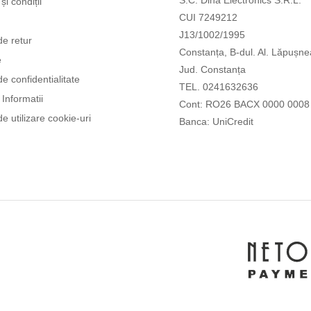
și condiții
CUI 7249212
J13/1002/1995
de retur
Constanța, B-dul. Al. Lăpușne
e
Jud. Constanța
de confidentialitate
TEL. 0241632636
Informatii
Cont: RO26 BACX 0000 0008
de utilizare cookie-uri
Banca: UniCredit