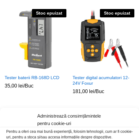
Stoc epuizat
Stoc epuizat
Tester baterii RB-168D LCD
Tester digital acumulatori 12-
24V Foxur
35,00
lei
/Buc
181,00
lei
/Buc
Stoc epuizat
Administrează consimțămintele
pentru cookie-uri
Pentru a oferi cea mai bună experiență, folosim tehnologii, cum ar fi cookie-
uri, pentru a stoca și/sau accesa informațiile despre dispozitive.