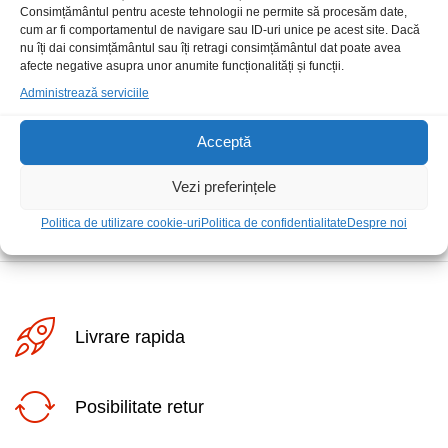
Consimțământul pentru aceste tehnologii ne permite să procesăm date,
cum ar fi comportamentul de navigare sau ID-uri unice pe acest site. Dacă
nu îți dai consimțământul sau îți retragi consimțământul dat poate avea
afecte negative asupra unor anumite funcționalități și funcții.
Administrează serviciile
Tester baterii BT-168 analog
Acceptă
25,00
lei
/Buc
Vezi preferințele
Politica de utilizare cookie-uri
Politica de confidentialitate
Despre noi
Livrare rapida
Posibilitate retur