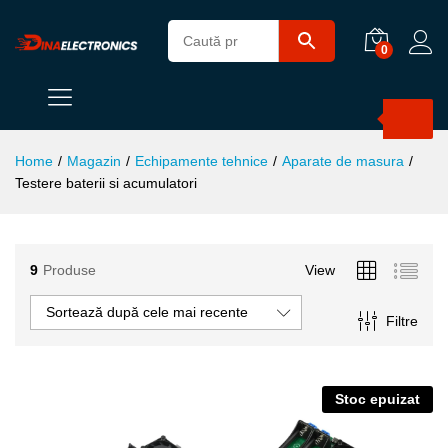
0
Products
search
Home
/
Magazin
/
Echipamente tehnice
/
Aparate de masura
/
Testere baterii si acumulatori
9
Produse
View
ț
ț
Sortează după cele mai recente
Filtre
im
xim
Stoc epuizat