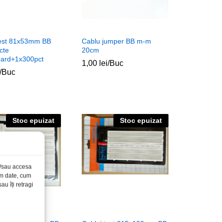
test 81x53mm BB
Cablu jumper BB m-m
cte
20cm
ard+1x300pct
1,00
1,00
lei
lei
/Buc
/Buc
Stoc epuizat
Stoc epuizat
și/sau accesa
ăm date, cum
u îți retragi