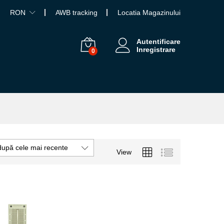
RON
AWB tracking
Locatia Magazinului
Autentificare
Inregistrare
0
după cele mai recente
View