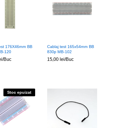
test 176X46mm BB
Cablaj test 165x54mm BB
YB-120
830p MB-102
ei
ei
/Buc
15,00
15,00
lei
lei
/Buc
Stoc epuizat