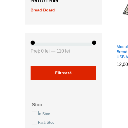
PROTOTIPURI
Bread Board
Modul
Preț
Preț
Preț:
0 lei
—
110 lei
Bread
USB A
minim
maxim
12,0
12,0
Filtrează
Stoc
În Stoc
Fară Stoc