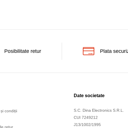
Posibilitate retur
Plata securi
Date societate
S.C. Dina Electronics S.R.L.
și condiții
CUI 7249212
J13/1002/1995
de retur