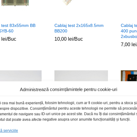
j test 83x55mm BB
Cablaj test 2x165x8.5mm
Cablaj 
SYB-60
BB200
400 pun
2xbusbo
0
0
lei
lei
/Buc
10,00
10,00
lei
lei
/Buc
7,00
7,00
lei
lei
Administrează consimțămintele pentru cookie-uri
i cea mai bună experiență, folosim tehnologii, cum ar fi cookie-uri, pentru a stoca 
 despre dispozitive. Consimțământul pentru aceste tehnologii ne permite să proces
amentul de navigare sau ID-uri unice pe acest site. Dacă nu îți dai consimțământul sa
l dat poate avea afecte negative asupra unor anumite funcționalități și funcții.
 serviciile