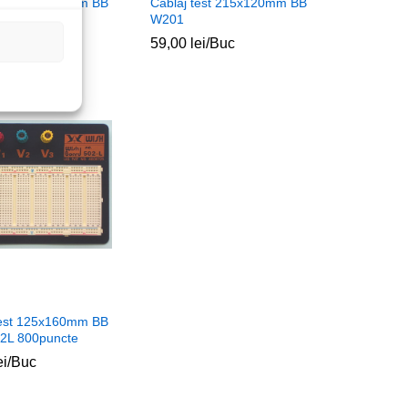
test 250x200mm BB
Cablaj test 215x120mm BB
W201
ei
ei
/Buc
59,00
59,00
lei
lei
/Buc
test 125x160mm BB
2L 800puncte
ei
ei
/Buc