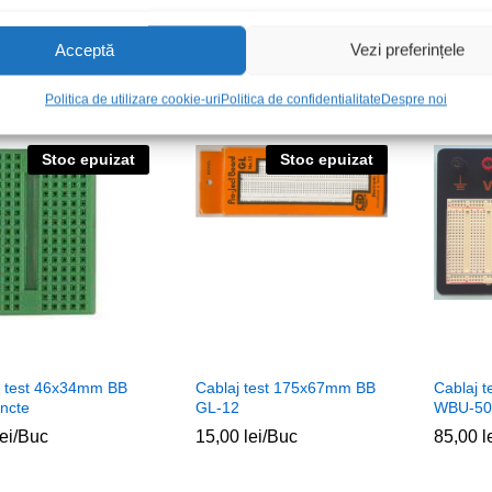
 jumper BB t-t 20cm
Cablu jumper BB m-t 20cm
Cablaj 
W206
lei
lei
/Buc
1,00
1,00
lei
lei
/Buc
Acceptă
Vezi preferințele
99,00
99,00
l
l
Politica de utilizare cookie-uri
Politica de confidentialitate
Despre noi
Stoc epuizat
Stoc epuizat
j test 46x34mm BB
Cablaj test 175x67mm BB
Cablaj 
ncte
GL-12
WBU-50
lei
lei
/Buc
15,00
15,00
lei
lei
/Buc
85,00
85,00
l
l