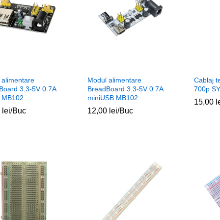
 alimentare
Modul alimentare
Cablaj 
Board 3.3-5V 0.7A
BreadBoard 3.3-5V 0.7A
700p S
 MB102
miniUSB MB102
15,00
15,00
l
l
0
0
lei
lei
/Buc
12,00
12,00
lei
lei
/Buc