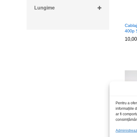
Lungime
20cm
Cabla
400p 
10,0
10,0
Pentru a ofer
informațiile
ar fi comport
consimțământu
Administrează