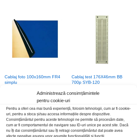
Cablaj foto 100x160mm FR4
Cablaj test 176X46mm BB
simplu
700p SYB-120
35,00
lei
/Buc
15,00
lei
/Buc
Administrează consimțămintele
pentru cookie-uri
Pentru a oferi cea mai bună experiență, folosim tehnologii, cum ar fi cookie-
uri, pentru a stoca și/sau accesa informațiile despre dispozitive.
Consimțământul pentru aceste tehnologii ne permite să procesăm date,
cum ar fi comportamentul de navigare sau ID-uri unice pe acest site. Dacă
nu îți dai consimțământul sau îți retragi consimțământul dat poate avea
afecte negative asupra unor anumite funcționalități și funcții.