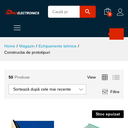
0
Products
search
Home
/
Magazin
/
Echipamente tehnice
/
Constructia de prototipuri
50
Produse
View
Sortează după cele mai recente
Filtre
Stoc epuizat