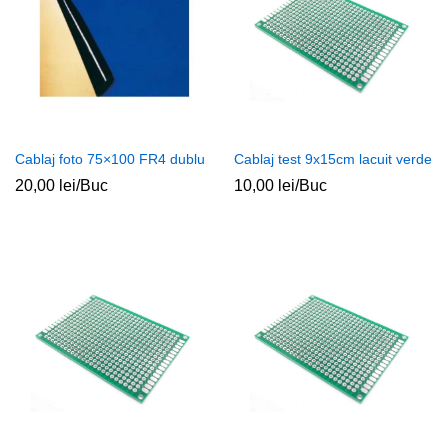
ț
ț
im
xim
Cablaj foto 75×100 FR4 dublu
Cablaj test 9x15cm lacuit verde
20,00
lei
/Buc
10,00
lei
/Buc