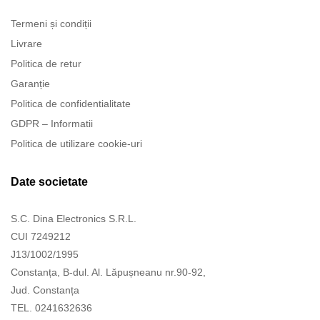
Termeni și condiții
Livrare
Politica de retur
Garanție
Politica de confidentialitate
GDPR – Informatii
Politica de utilizare cookie-uri
Date societate
S.C. Dina Electronics S.R.L.
CUI 7249212
J13/1002/1995
Constanța, B-dul. Al. Lăpușneanu nr.90-92,
Jud. Constanța
TEL. 0241632636