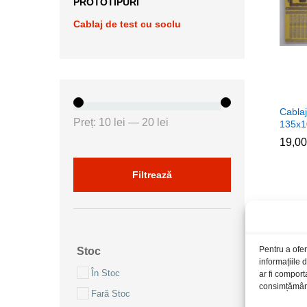
PROTOTIPURI
Cablaj de test cu soclu
Cablaj
Preț
Preț
Preț:
10 lei
—
20 lei
135x
minim
maxim
19,0
19,0
Filtrează
Pentru a ofer
Stoc
informațiile
În Stoc
ar fi comport
consimțământu
Fară Stoc