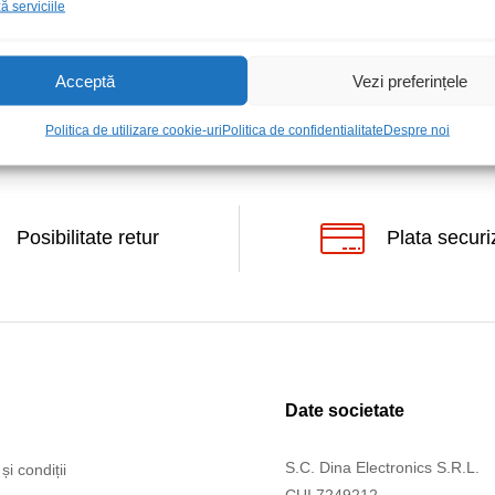
 serviciile
Acceptă
Vezi preferințele
Politica de utilizare cookie-uri
Politica de confidentialitate
Despre noi
Posibilitate retur
Plata securi
Date societate
S.C. Dina Electronics S.R.L.
și condiții
CUI 7249212