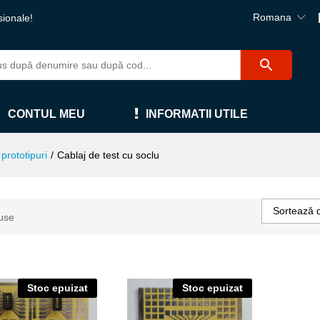
Romana
sionale!
CONTUL MEU
INFORMATII UTILE
prototipuri
/
Cablaj de test cu soclu
Sortează 
use
Stoc epuizat
Stoc epuizat