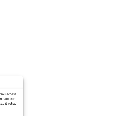
și/sau accesa
ăm date, cum
u îți retragi