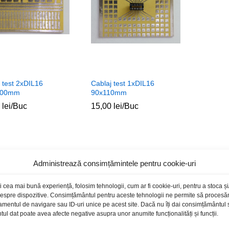
 test 2xDIL16
Cablaj test 1xDIL16
100mm
90x110mm
0
0
lei
lei
/Buc
15,00
15,00
lei
lei
/Buc
Administrează consimțămintele pentru cookie-uri
i cea mai bună experiență, folosim tehnologii, cum ar fi cookie-uri, pentru a stoca 
 despre dispozitive. Consimțământul pentru aceste tehnologii ne permite să proces
amentul de navigare sau ID-uri unice pe acest site. Dacă nu îți dai consimțământul sa
l dat poate avea afecte negative asupra unor anumite funcționalități și funcții.