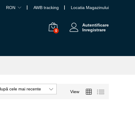
RON
AWB tracking
Locatia Magazinului
Autentificare
Inregistrare
0
după cele mai recente
View