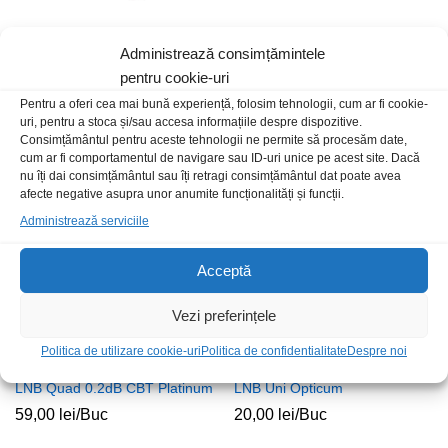
Administrează consimțămintele
LNB Quattro 0.2dB CBT
LNB Twin 0.2dB CBT Platinum
Platinum
pentru cookie-uri
35,00
lei
/Buc
63,00
lei
/Buc
Pentru a oferi cea mai bună experiență, folosim tehnologii, cum ar fi cookie-
uri, pentru a stoca și/sau accesa informațiile despre dispozitive.
Consimțământul pentru aceste tehnologii ne permite să procesăm date,
cum ar fi comportamentul de navigare sau ID-uri unice pe acest site. Dacă
nu îți dai consimțământul sau îți retragi consimțământul dat poate avea
Stoc epuizat
Stoc epuizat
afecte negative asupra unor anumite funcționalități și funcții.
Administrează serviciile
Acceptă
Vezi preferințele
Politica de utilizare cookie-uri
Politica de confidentialitate
Despre noi
LNB Quad 0.2dB CBT Platinum
LNB Uni Opticum
59,00
lei
/Buc
20,00
lei
/Buc