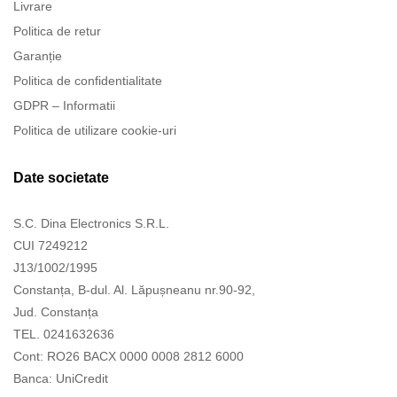
Livrare
Politica de retur
Garanție
Politica de confidentialitate
GDPR – Informatii
Politica de utilizare cookie-uri
Date societate
S.C. Dina Electronics S.R.L.
CUI 7249212
J13/1002/1995
Constanța, B-dul. Al. Lăpușneanu nr.90-92,
Jud. Constanța
TEL. 0241632636
Cont: RO26 BACX 0000 0008 2812 6000
Banca: UniCredit