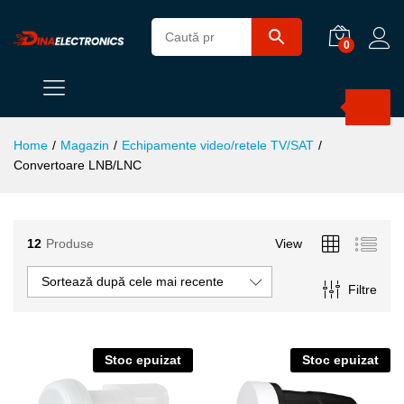
0
Products
search
Home
/
Magazin
/
Echipamente video/retele TV/SAT
/
Convertoare LNB/LNC
ț
ț
12
Produse
View
im
xim
Sortează după cele mai recente
Filtre
Stoc epuizat
Stoc epuizat