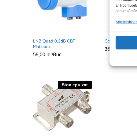
ar fi comport
consimțământu
Administrează
LNB Quad 0.2dB CBT
Comutator HDMI
Platinum
36,00
lei
/Buc
59,00
lei
/Buc
Stoc epuizat