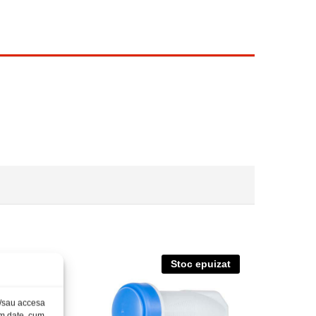
Stoc epuizat
și/sau accesa
ăm date, cum