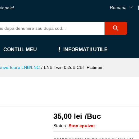
Romana
sionale!
CONTUL MEU
INFORMATII UTILE
onvertoare LNB/LNC
/
LNB Twin 0.2dB CBT Platinum
35,00
lei
/Buc
Status:
Stoc epuizat