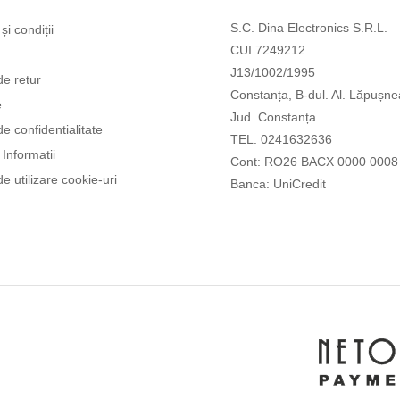
S.C. Dina Electronics S.R.L.
și condiții
CUI 7249212
J13/1002/1995
de retur
Constanța, B-dul. Al. Lăpușne
e
Jud. Constanța
de confidentialitate
TEL. 0241632636
Informatii
Cont: RO26 BACX 0000 0008
de utilizare cookie-uri
Banca: UniCredit