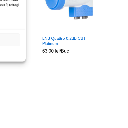
u îți retragi
 8c 1.4a cu
LNB Quattro 0.2dB CBT
k 30Hz
Platinum
uc
63,00
lei
/Buc