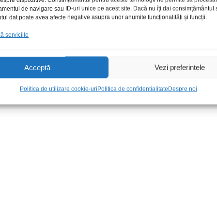
amentul de navigare sau ID-uri unice pe acest site. Dacă nu îți dai consimțământul sa
l dat poate avea afecte negative asupra unor anumite funcționalități și funcții.
 serviciile
 3c 1080p
Splitter HDMI 4c 1.4a cu
Splitter HDMI
Acceptă
Vezi preferințele
amplificare 4k 30Hz
amplificare 4
50,00
lei
/Buc
130,00
lei
/B
Politica de utilizare cookie-uri
Politica de confidentialitate
Despre noi