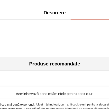
Descriere
Produse recomandate
toc epuizat
Administrează consimțămintele pentru cookie-uri
i cea mai bună experiență, folosim tehnologii, cum ar fi cookie-uri, pentru a stoca 
 despre dispozitive. Consimțământul pentru aceste tehnologii ne permite să proces