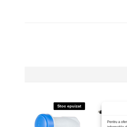
Stoc epuizat
S
Pentru a ofer
informațiile