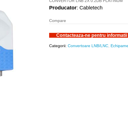
CONVERTOR LNB 2X 0.2DB PLATINUM
Producator
: Cabletech
Compare
Contacteaza-ne pentru informatii
Categorii:
Convertoare LNB/LNC
,
Echipame