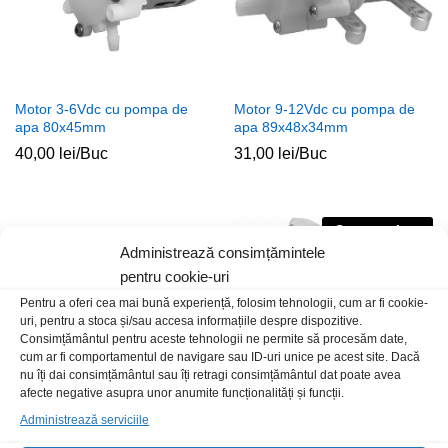
Motor 3-6Vdc cu pompa de
Motor 9-12Vdc cu pompa de
apa 80x45mm
apa 89x48x34mm
40,00
lei
/Buc
31,00
lei
/Buc
Stoc epuizat
Administrează consimțămintele
pentru cookie-uri
Pentru a oferi cea mai bună experiență, folosim tehnologii, cum ar fi cookie-
uri, pentru a stoca și/sau accesa informațiile despre dispozitive.
Consimțământul pentru aceste tehnologii ne permite să procesăm date,
cum ar fi comportamentul de navigare sau ID-uri unice pe acest site. Dacă
nu îți dai consimțământul sau îți retragi consimțământul dat poate avea
afecte negative asupra unor anumite funcționalități și funcții.
Administrează serviciile
Motor 12Vdc 19500RPM pinion
Motor 9-12Vdc cu pompa de