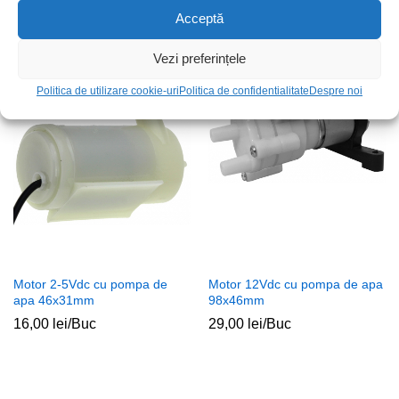
9 dinti
apa 77x67x42mm
Acceptă
49,00
lei
/Buc
34,00
lei
/Buc
Vezi preferințele
Politica de utilizare cookie-uri
Politica de confidentialitate
Despre noi
Stoc epuizat
Stoc epuizat
Motor 2-5Vdc cu pompa de
Motor 12Vdc cu pompa de apa
apa 46x31mm
98x46mm
16,00
lei
/Buc
29,00
lei
/Buc