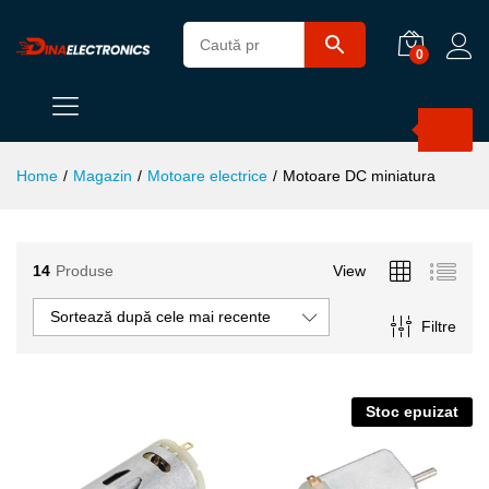
0
Products
search
Home
/
Magazin
/
Motoare electrice
/
Motoare DC miniatura
14
Produse
View
ț
ț
im
xim
Sortează după cele mai recente
Filtre
Stoc epuizat