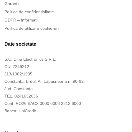
Garanție
Politica de confidentialitate
GDPR – Informatii
Politica de utilizare cookie-uri
Date societate
S.C. Dina Electronics S.R.L.
CUI 7249212
J13/1002/1995
Constanța, B-dul. Al. Lăpușneanu nr.90-92,
Jud. Constanța
TEL. 0241632636
Cont: RO26 BACX 0000 0008 2812 6000
Banca: UniCredit