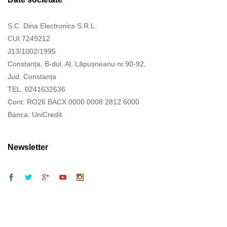
S.C. Dina Electronics S.R.L.
CUI 7249212
J13/1002/1995
Constanța, B-dul. Al. Lăpușneanu nr.90-92,
Jud. Constanța
TEL. 0241632636
Cont: RO26 BACX 0000 0008 2812 6000
Banca: UniCredit
Newsletter