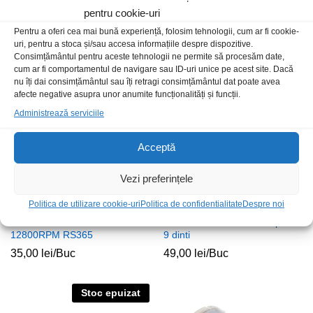
Motor 16.8Vdc 19500RPM
Motor 2-5Vdc cu pompa de
pentru cookie-uri
apa 46x31mm
52,00
lei
/Buc
Pentru a oferi cea mai bună experiență, folosim tehnologii, cum ar fi cookie-
16,00
lei
/Buc
uri, pentru a stoca și/sau accesa informațiile despre dispozitive.
Consimțământul pentru aceste tehnologii ne permite să procesăm date,
cum ar fi comportamentul de navigare sau ID-uri unice pe acest site. Dacă
Stoc epuizat
nu îți dai consimțământul sau îți retragi consimțământul dat poate avea
afecte negative asupra unor anumite funcționalități și funcții.
Administrează serviciile
Acceptă
Vezi preferințele
Politica de utilizare cookie-uri
Politica de confidentialitate
Despre noi
Motor 12Vdc 3.6A 6.08W
Motor 12Vdc 19500RPM pinion
12800RPM RS365
9 dinti
35,00
lei
/Buc
49,00
lei
/Buc
Stoc epuizat