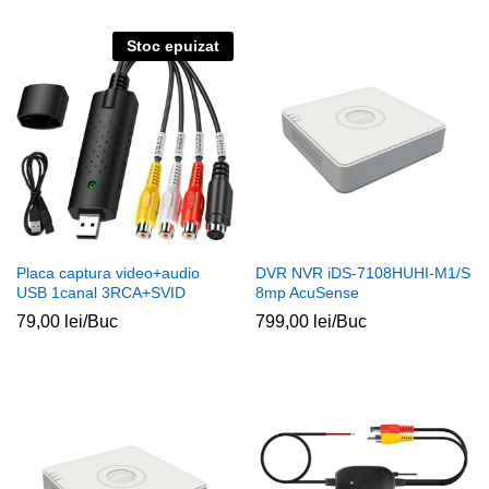
Stoc epuizat
Placa captura video+audio
DVR NVR iDS-7108HUHI-M1/S
USB 1canal 3RCA+SVID
8mp AcuSense
79,00
lei
/Buc
799,00
lei
/Buc