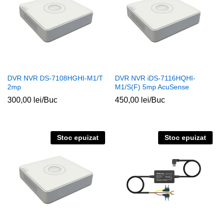
DVR NVR DS-7108HGHI-M1/T
DVR NVR iDS-7116HQHI-
2mp
M1/S(F) 5mp AcuSense
300,00
lei
/Buc
450,00
lei
/Buc
Stoc epuizat
Stoc epuizat