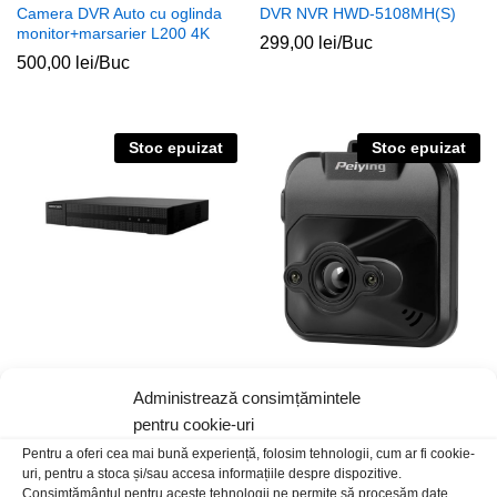
Camera DVR Auto cu oglinda
DVR NVR HWD-5108MH(S)
monitor+marsarier L200 4K
299,00
lei
/Buc
500,00
lei
/Buc
Stoc epuizat
Stoc epuizat
DVR NVR HWD-5104MH(S)
Camera DVR auto Peiying
Administrează consimțămintele
D110 720p
239,00
lei
/Buc
pentru cookie-uri
110,00
lei
/Buc
Pentru a oferi cea mai bună experiență, folosim tehnologii, cum ar fi cookie-
uri, pentru a stoca și/sau accesa informațiile despre dispozitive.
Consimțământul pentru aceste tehnologii ne permite să procesăm date,