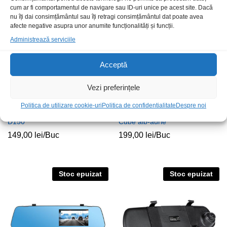
Stoc epuizat
cum ar fi comportamentul de navigare sau ID-uri unice pe acest site. Dacă
nu îți dai consimțământul sau îți retragi consimțământul dat poate avea
afecte negative asupra unor anumite funcționalități și funcții.
Administrează serviciile
Acceptă
Vezi preferințele
Politica de utilizare cookie-uri
Politica de confidentialitate
Despre noi
Camera DVR auto Peiying
Camera DVR auto Roadrunner
D150
Cube alb-aurie
149,00
lei
/Buc
199,00
lei
/Buc
Stoc epuizat
Stoc epuizat