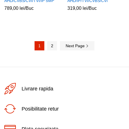
AHD/CVBS/CVI/TVI/IP 5MP
AHD/IP/TVI/CVBS/CVI
789,00
lei
/Buc
319,00
lei
/Buc
1
2
Next Page
Livrare rapida
Posibilitate retur
Plata securizata