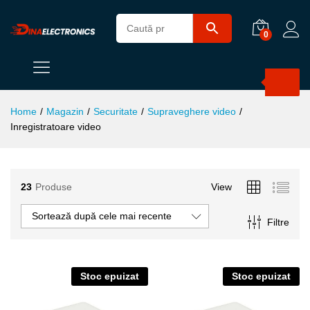
0
Products
search
Home
/
Magazin
/
Securitate
/
Supraveghere video
/
Inregistratoare video
23
Produse
View
Sortează după cele mai recente
Filtre
ț
ț
Stoc epuizat
Stoc epuizat
im
xim