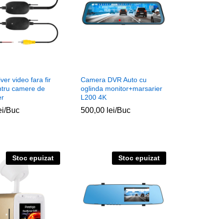
ver video fara fir
Camera DVR Auto cu
ntru camere de
oglinda monitor+marsarier
er
L200 4K
ei
ei
/Buc
500,00
500,00
lei
lei
/Buc
Stoc epuizat
Stoc epuizat