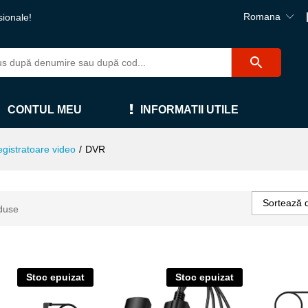
Romana
sionale!
CONTUL MEU
INFORMATII UTILE
egistratoare video
/
DVR
Sortează 
duse
Stoc epuizat
Stoc epuizat