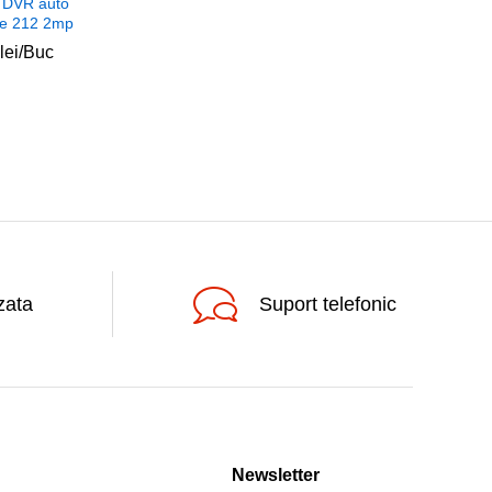
 DVR auto
e 212 2mp
lei
lei
/Buc
zata
Suport telefonic
Newsletter