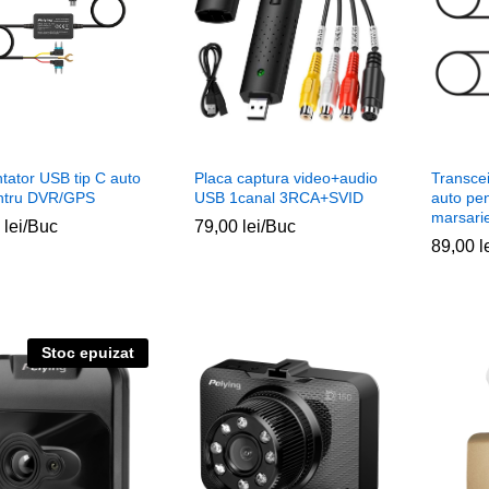
tator USB tip C auto
Placa captura video+audio
Transcei
ntru DVR/GPS
USB 1canal 3RCA+SVID
auto pe
marsari
0
0
lei
lei
/Buc
79,00
79,00
lei
lei
/Buc
89,00
89,00
l
l
Stoc epuizat