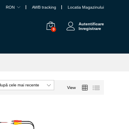
RON
AWB tracking
Locatia Magazinului
Autentificare
Inregistrare
0
după cele mai recente
View