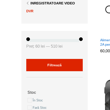
INREGISTRATOARE VIDEO
DVR
Alimen
2A pe
Preț
Preț
Preț:
60 lei
—
510 lei
60,0
60,0
minim
maxim
Filtrează
Stoc
În Stoc
Fară Stoc