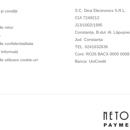
S.C. Dina Electronics S.R.L.
și condiții
CUI 7249212
J13/1002/1995
de retur
Constanța, B-dul. Al. Lăpușne
e
Jud. Constanța
de confidentialitate
TEL. 0241632636
Informatii
Cont: RO26 BACX 0000 0008
de utilizare cookie-uri
Banca: UniCredit