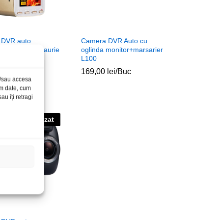
 DVR auto
Camera DVR Auto cu
ner Cube alb-aurie
oglinda monitor+marsarier
L100
lei
lei
/Buc
169,00
169,00
lei
lei
/Buc
și/sau accesa
ăm date, cum
u îți retragi
Stoc epuizat