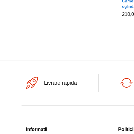
Camer
oglin
210,
210,
Livrare rapida
Informatii
Politici