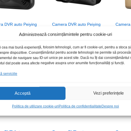
a DVR auto Peiying
Camera DVR auto Peiying
Camera
720p
D150
Roadrun
Administrează consimțămintele pentru cookie-uri
00
00
lei
lei
/Buc
149,00
149,00
lei
lei
/Buc
199,00
199,00
i cea mai bună experiență, folosim tehnologii, cum ar fi cookie-uri, pentru a stoca 
 despre dispozitive. Consimțământul pentru aceste tehnologii ne permite să proces
amentul de navigare sau ID-uri unice pe acest site. Dacă nu îți dai consimțământul sa
l dat poate avea afecte negative asupra unor anumite funcționalități și funcții.
Stoc epuizat
Stoc epuizat
 serviciile
Acceptă
Vezi preferințele
Politica de utilizare cookie-uri
Politica de confidentialitate
Despre noi