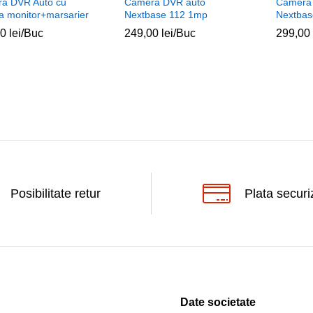
a DVR Auto cu
Camera DVR auto
Camera
da monitor+marsarier
Nextbase 112 1mp
Nextbas
00
00
lei
lei
/Buc
249,00
249,00
lei
lei
/Buc
299,00
299,00
Posibilitate retur
Plata securi
Date societate