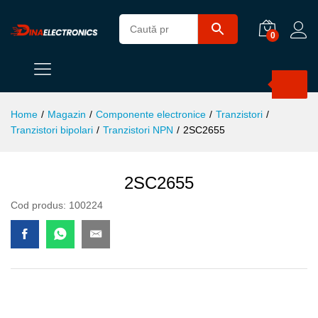
0
Products
search
Home
/
Magazin
/
Componente electronice
/
Tranzistori
/
Tranzistori bipolari
/
Tranzistori NPN
/
2SC2655
2SC2655
Cod produs:
100224