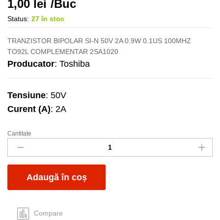
1,00
lei
/Buc
Status:
27 în stoc
TRANZISTOR BIPOLAR SI-N 50V 2A 0.9W 0.1US 100MHZ
TO92L COMPLEMENTAR 2SA1020
Producator
: Toshiba
Tensiune
: 50V
Curent (A)
: 2A
Cantitate
2SC2655
quantity
Adaugă în coș
Compare