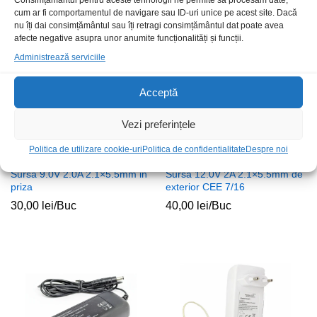
Consimțământul pentru aceste tehnologii ne permite să procesăm date,
cum ar fi comportamentul de navigare sau ID-uri unice pe acest site. Dacă
nu îți dai consimțământul sau îți retragi consimțământul dat poate avea
afecte negative asupra unor anumite funcționalități și funcții.
Administrează serviciile
Acceptă
Vezi preferințele
Politica de utilizare cookie-uri
Politica de confidentialitate
Despre noi
Sursa 9.0V 2.0A 2.1×5.5mm in
Sursa 12.0V 2A 2.1×5.5mm de
priza
exterior CEE 7/16
30,00
lei
/Buc
40,00
lei
/Buc