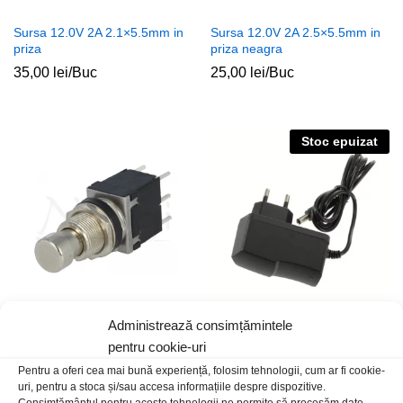
Sursa 12.0V 2A 2.1×5.5mm in
Sursa 12.0V 2A 2.5×5.5mm in
priza
priza neagra
35,00
lei
/Buc
25,00
lei
/Buc
Stoc epuizat
Administrează consimțămintele
Buton CR 2x2A 250Vac ON-ON
Sursa 5.0V 2A 2.5×5.5mm in
PS24202 metalic
priza
pentru cookie-uri
15,00
lei
/Buc
40,00
lei
/Buc
Pentru a oferi cea mai bună experiență, folosim tehnologii, cum ar fi cookie-
uri, pentru a stoca și/sau accesa informațiile despre dispozitive.