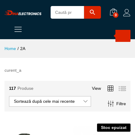
0
Products
search
Home
/
2A
curent_a
117
Produse
View
Sortează după cele mai recente
Filtre
Stoc epuizat