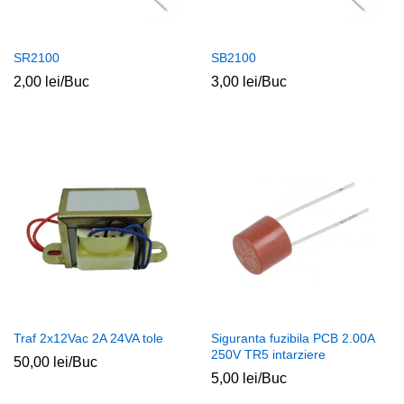
SR2100
SB2100
2,00
lei
/Buc
3,00
lei
/Buc
ț
ț
im
xim
Traf 2x12Vac 2A 24VA tole
Siguranta fuzibila PCB 2.00A
250V TR5 intarziere
50,00
lei
/Buc
5,00
lei
/Buc