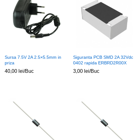
Sursa 7.5V 2A 2.5×5.5mm in
Siguranta PCB SMD 2A 32Vdc
priza
0402 rapida ERBRD2R00X
40,00
lei
/Buc
3,00
lei
/Buc