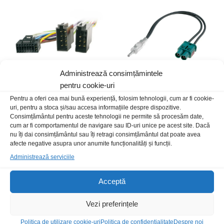
Administrează consimțămintele
pentru cookie-uri
Conector ISO Kenwood
Adaptor antena auto DIN-
Pentru a oferi cea mai bună experiență, folosim tehnologii, cum ar fi cookie-
KDC3080 16pini
2Fakra unite t-m
uri, pentru a stoca și/sau accesa informațiile despre dispozitive.
Consimțământul pentru aceste tehnologii ne permite să procesăm date,
25,00
lei
/Buc
36,00
lei
/Buc
cum ar fi comportamentul de navigare sau ID-uri unice pe acest site. Dacă
nu îți dai consimțământul sau îți retragi consimțământul dat poate avea
afecte negative asupra unor anumite funcționalități și funcții.
Stoc epuizat
Administrează serviciile
Acceptă
Vezi preferințele
Politica de utilizare cookie-uri
Politica de confidentialitate
Despre noi