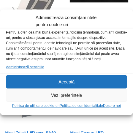
Administrează consimțămintele
pentru cookie-uri
Pentru a oferi cea mai bună experiență, folosim tehnologii, cum ar fi cookie-
uri, pentru a stoca și/sau accesa informațiile despre dispozitive.
Afisaj 1digit LED rosu cc
Afisaj 3digiti LED rosu cc
Consimțământul pentru aceste tehnologii ne permite să procesăm date,
12.6x19x7mm
19x38mm
cum ar fi comportamentul de navigare sau ID-uri unice pe acest site. Dacă
5,00
nu îți dai consimțământul sau îți retragi consimțământul dat poate avea
lei
/Buc
7,00
lei
/Buc
afecte negative asupra unor anumite funcționalități și funcții.
Administrează serviciile
Stoc epuizat
Acceptă
Vezi preferințele
Politica de utilizare cookie-uri
Politica de confidentialitate
Despre noi
Afisaj 7digit LED rosu SA40-
Afisaj Cazare LED