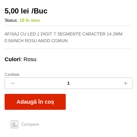
5,00
lei
/Buc
Status:
10 în stoc
AFISAJ CU LED 1 DIGIT 7 SEGMENTE CARACTER 14.2MM
0.56INCH ROSU ANOD COMUN
Culori
: Rosu
Cantitate
Afisaj
1digit
LED
rosu
Adaugă în coș
AC
12.6x19x7mm
quantity
Compare