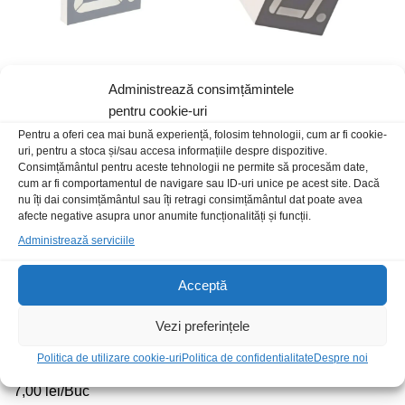
Afisaj 7digit LED rosu SA40-
Afisaj 1digit LED rosu AC
19SURKWA
12.6x19x7mm
Administrează consimțămintele
pentru cookie-uri
170,00
lei
/Buc
5,00
lei
/Buc
Pentru a oferi cea mai bună experiență, folosim tehnologii, cum ar fi cookie-
uri, pentru a stoca și/sau accesa informațiile despre dispozitive.
Consimțământul pentru aceste tehnologii ne permite să procesăm date,
cum ar fi comportamentul de navigare sau ID-uri unice pe acest site. Dacă
nu îți dai consimțământul sau îți retragi consimțământul dat poate avea
afecte negative asupra unor anumite funcționalități și funcții.
Administrează serviciile
Acceptă
Vezi preferințele
Afisaj 3digiti LED rosu cc
Monitor 4.3″ bord auto
Politica de utilizare cookie-uri
Politica de confidentialitate
Despre noi
19x38mm
159,00
lei
/Buc
7,00
lei
/Buc