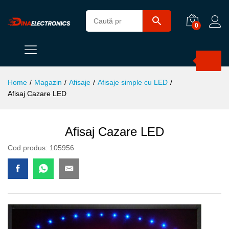
0
Products
search
Home
/
Magazin
/
Afisaje
/
Afisaje simple cu LED
/
Afisaj Cazare LED
Afisaj Cazare LED
Cod produs:
105956