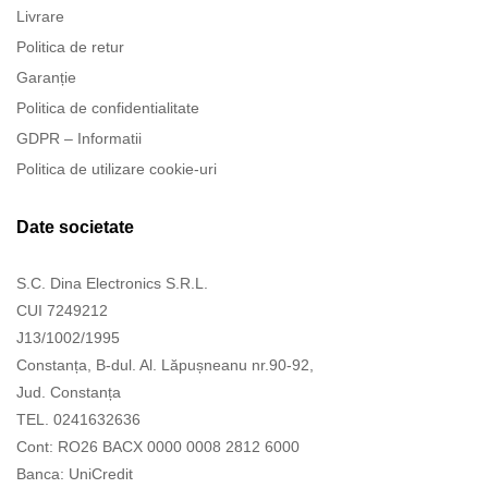
Livrare
Politica de retur
Garanție
Politica de confidentialitate
GDPR – Informatii
Politica de utilizare cookie-uri
Date societate
S.C. Dina Electronics S.R.L.
CUI 7249212
J13/1002/1995
Constanța, B-dul. Al. Lăpușneanu nr.90-92,
Jud. Constanța
TEL. 0241632636
Cont: RO26 BACX 0000 0008 2812 6000
Banca: UniCredit