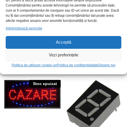
uri, pentru a stoca și/sau accesa informațiile despre dispozitive.
Consimțământul pentru aceste tehnologii ne permite să procesăm date,
cum ar fi comportamentul de navigare sau ID-uri unice pe acest site. Dacă
nu îți dai consimțământul sau îți retragi consimțământul dat poate avea
afecte negative asupra unor anumite funcționalități și funcții.
Administrează serviciile
Acceptă
Vezi preferințele
Afisaj Inchis-Deschis cu LED-
Afisor 2dig cc LED albastru
uri
19x25x8mm
Politica de utilizare cookie-uri
Politica de confidentialitate
Despre noi
70,00
lei
/Buc
15,00
lei
/Buc
Stoc epuizat