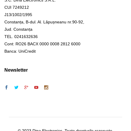
S.C. Dina Electronics S.R.L.
CUI 7249212
J13/1002/1995
Constanța, B-dul. Al. Lăpușneanu nr.90-92,
Jud. Constanța
TEL. 0241632636
Cont: RO26 BACX 0000 0008 2812 6000
Banca: UniCredit
Newsletter
© 2023 Dina Electronics. Toate drepturile rezervate.