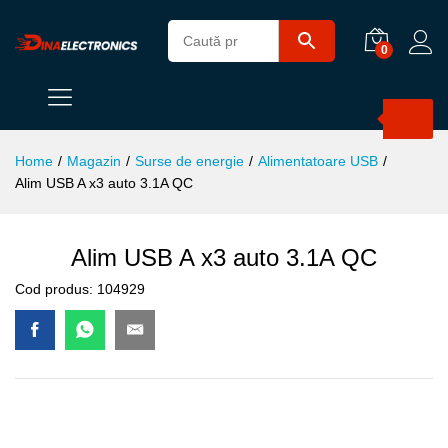
0
Products
search
Home
/
Magazin
/
Surse de energie
/
Alimentatoare USB
/
Alim USB A x3 auto 3.1A QC
Alim USB A x3 auto 3.1A QC
Cod produs:
104929