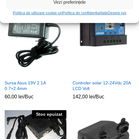
10,00
lei
/Buc
Vezi preferințele
Politica de utilizare cookie-uri
Politica de confidentialitate
Despre noi
Stoc epuizat
Sursa Asus 19V 2.1A
Controler solar 12-24Vdc 20A
0.7×2.4mm
LCD Volt
60,00
lei
/Buc
142,00
lei
/Buc
Stoc epuizat