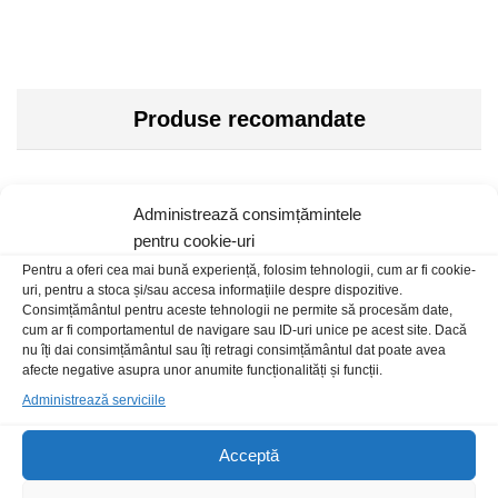
Produse recomandate
Administrează consimțămintele
pentru cookie-uri
Pentru a oferi cea mai bună experiență, folosim tehnologii, cum ar fi cookie-
uri, pentru a stoca și/sau accesa informațiile despre dispozitive.
Consimțământul pentru aceste tehnologii ne permite să procesăm date,
cum ar fi comportamentul de navigare sau ID-uri unice pe acest site. Dacă
nu îți dai consimțământul sau îți retragi consimțământul dat poate avea
afecte negative asupra unor anumite funcționalități și funcții.
Administrează serviciile
Convertor 24-12Vdc 40A PE-45
Alimentator USB A x1 retea 1A
Acceptă
alb
446,00
lei
/Buc