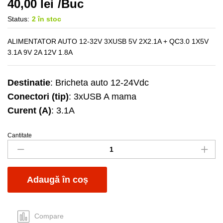
40,00
lei
/Buc
Status:
2 în stoc
ALIMENTATOR AUTO 12-32V 3XUSB 5V 2X2.1A + QC3.0 1X5V
3.1A 9V 2A 12V 1.8A
Destinatie
: Bricheta auto 12-24Vdc
Conectori (tip)
: 3xUSB A mama
Curent (A)
: 3.1A
Cantitate
Alim
USB
A
x3
Adaugă în coș
auto
3.1A
QC
quantity
Compare