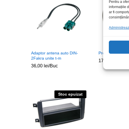
Pentru a ofer
informațiile
ar fi comport
consimțământu
Administrează
Adaptor antena auto DIN-
Protectie difuzoa
2Fakra unite t-m
17,00
lei
/Set
36,00
lei
/Buc
Stoc epuizat