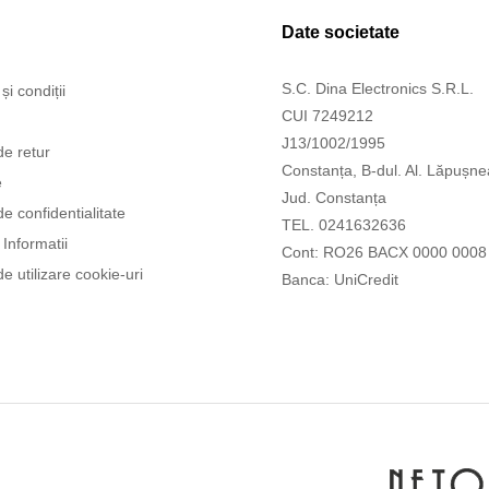
Date societate
S.C. Dina Electronics S.R.L.
și condiții
CUI 7249212
J13/1002/1995
de retur
Constanța, B-dul. Al. Lăpușne
e
Jud. Constanța
de confidentialitate
TEL. 0241632636
Informatii
Cont: RO26 BACX 0000 0008
de utilizare cookie-uri
Banca: UniCredit