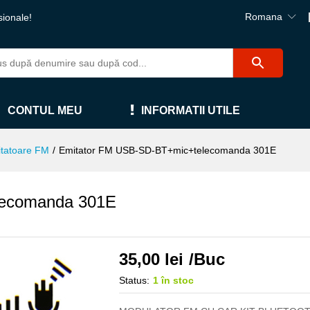
Romana
sionale!
CONTUL MEU
INFORMATII UTILE
tatoare FM
/
Emitator FM USB-SD-BT+mic+telecomanda 301E
lecomanda 301E
35,00
lei
/Buc
Status:
1 în stoc