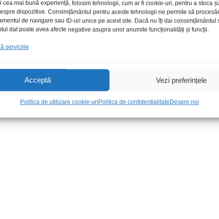
i cea mai bună experiență, folosim tehnologii, cum ar fi cookie-uri, pentru a stoca 
 despre dispozitive. Consimțământul pentru aceste tehnologii ne permite să proces
amentul de navigare sau ID-uri unice pe acest site. Dacă nu îți dai consimțământul sa
l dat poate avea afecte negative asupra unor anumite funcționalități și funcții.
 serviciile
Acceptă
Vezi preferințele
re auto 6.5″
Conector ISO Daewoo Matiz
Dif Alpine SX
Politica de utilizare cookie-uri
Politica de confidentialitate
Despre noi
30,00
lei
/Buc
210,00
lei
/S