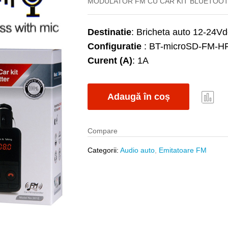
MODULATOR FM CU CAR KIT BLUETOOT
Destinatie
: Bricheta auto 12-24Vd
Configuratie
: BT-microSD-FM-H
Curent (A)
: 1A
Adaugă în coș
Com
pare
Compare
Categorii:
Audio auto
,
Emitatoare FM