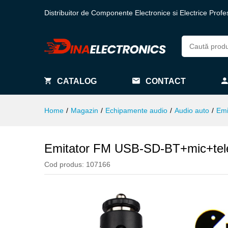
Distribuitor de Componente Electronice si Electrice Profe
CATALOG
CONTACT
Home
/
Magazin
/
Echipamente audio
/
Audio auto
/
Emi
Emitator FM USB-SD-BT+mic+te
Cod produs:
107166