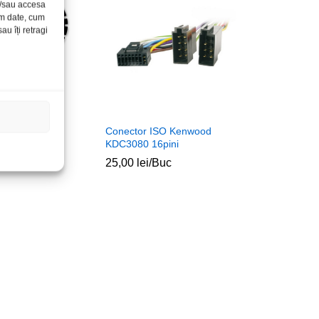
și/sau accesa
ăm date, cum
u îți retragi
E-1725S 6.5″
Conector ISO Kenwood
KDC3080 16pini
et
25,00
lei
/Buc