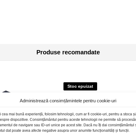
Produse recomandate
Stoc epuizat
Administrează consimțămintele pentru cookie-uri
i cea mai bună experiență, folosim tehnologii, cum ar fi cookie-uri, pentru a stoca 
 despre dispozitive. Consimțământul pentru aceste tehnologii ne permite să proces
amentul de navigare sau ID-uri unice pe acest site. Dacă nu îți dai consimțământul sa
l dat poate avea afecte negative asupra unor anumite funcționalități și funcții.