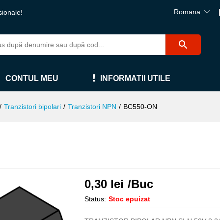
Romana
sionale!
CONTUL MEU
INFORMATII UTILE
/
Tranzistori bipolari
/
Tranzistori NPN
/
BC550-ON
0,30
lei
/Buc
Status:
Stoc epuizat