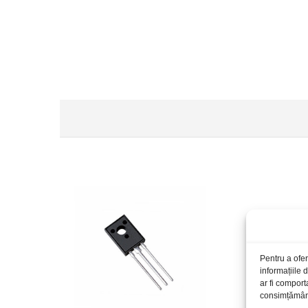
Pentru a ofer
informațiile
ar fi comport
consimțământu