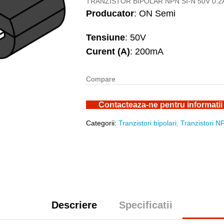
TRANZISTOR BIPOLAR NPN SI-N 50V 0.2
Producator
: ON Semi
Tensiune
: 50V
Curent (A)
: 200mA
Compare
Contacteaza-ne pentru informatii
Categorii:
Tranzistori bipolari
,
Tranzistori N
Descriere
Specificatii