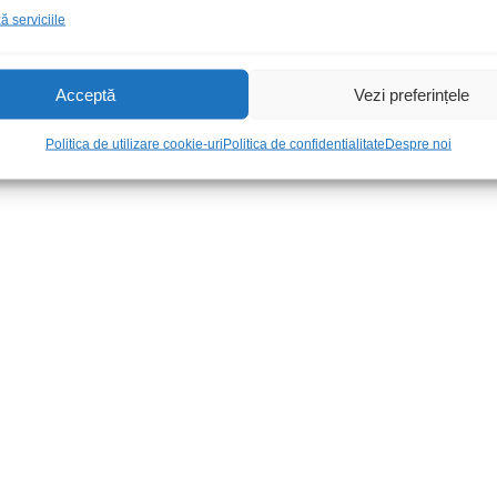
 serviciile
BUY69A
TIP31C
92,00
lei
/Buc
5,00
lei
/Buc
Acceptă
Vezi preferințele
Politica de utilizare cookie-uri
Politica de confidentialitate
Despre noi