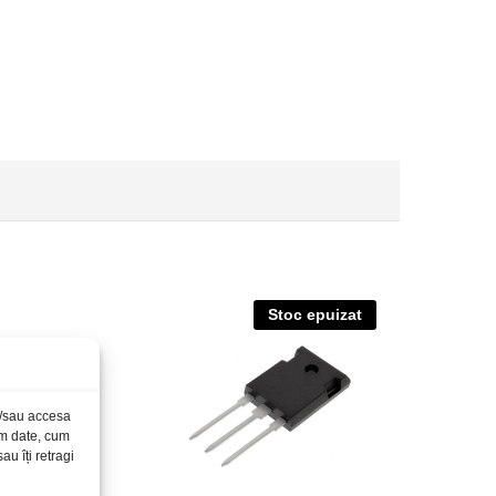
Stoc epuizat
și/sau accesa
ăm date, cum
u îți retragi