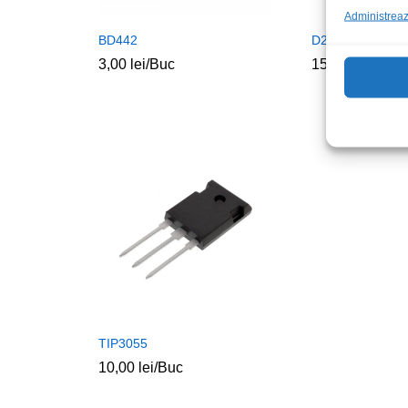
Administrează
BD442
D209L
3,00
lei
/Buc
15,00
lei
/Buc
TIP3055
10,00
lei
/Buc