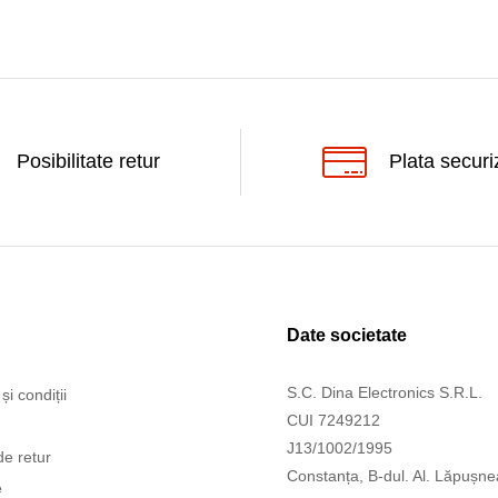
Posibilitate retur
Plata securi
Date societate
S.C. Dina Electronics S.R.L.
și condiții
CUI 7249212
J13/1002/1995
de retur
Constanța, B-dul. Al. Lăpușne
e