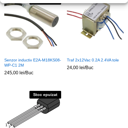
Stoc epuizat
Senzor inductiv E2A-M18KS08-
Traf 2x12Vac 0.2A 2.4VA tole
WP-C1 2M
24,00
lei
/Buc
245,00
lei
/Buc
Stoc epuizat