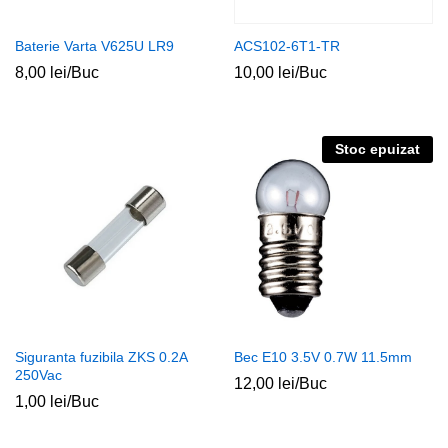
Baterie Varta V625U LR9
ACS102-6T1-TR
8,00
lei
/Buc
10,00
lei
/Buc
Stoc epuizat
ț
ț
im
xim
Siguranta fuzibila ZKS 0.2A
Bec E10 3.5V 0.7W 11.5mm
250Vac
12,00
lei
/Buc
1,00
lei
/Buc