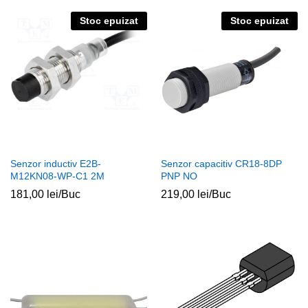
Stoc epuizat
Stoc epuizat
Senzor inductiv E2B-
Senzor capacitiv CR18-8DP
M12KN08-WP-C1 2M
PNP NO
181,00
lei
/Buc
219,00
lei
/Buc