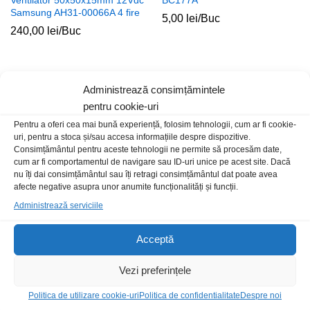
Samsung AH31-00066A 4 fire
5,00
lei
/Buc
240,00
lei
/Buc
Stoc epuizat
Stoc epuizat
Administrează consimțămintele
pentru cookie-uri
Pentru a oferi cea mai bună experiență, folosim tehnologii, cum ar fi cookie-
uri, pentru a stoca și/sau accesa informațiile despre dispozitive.
Consimțământul pentru aceste tehnologii ne permite să procesăm date,
cum ar fi comportamentul de navigare sau ID-uri unice pe acest site. Dacă
nu îți dai consimțământul sau îți retragi consimțământul dat poate avea
afecte negative asupra unor anumite funcționalități și funcții.
Administrează serviciile
Motor 2-5Vdc cu pompa de
Senzor inductiv PR18-5DP
Acceptă
apa 46x31mm
18mm PNP-NO
16,00
lei
/Buc
120,00
lei
/Buc
Vezi preferințele
Politica de utilizare cookie-uri
Politica de confidentialitate
Despre noi