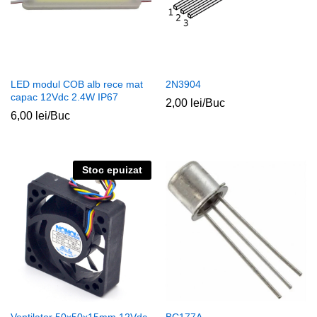
LED modul COB alb rece mat
2N3904
capac 12Vdc 2.4W IP67
2,00
lei
/Buc
6,00
lei
/Buc
Stoc epuizat
Ventilator 50x50x15mm 12Vdc
BC177A