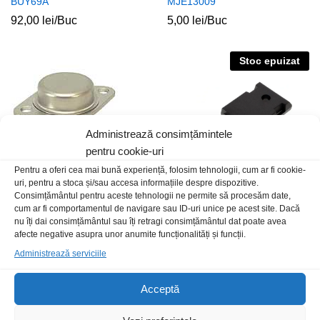
BUY69A
MJE13009
92,00
lei
/Buc
5,00
lei
/Buc
Stoc epuizat
Administrează consimțămintele
pentru cookie-uri
Pentru a oferi cea mai bună experiență, folosim tehnologii, cum ar fi cookie-
uri, pentru a stoca și/sau accesa informațiile despre dispozitive.
Consimțământul pentru aceste tehnologii ne permite să procesăm date,
MJ15024-ONS
cum ar fi comportamentul de navigare sau ID-uri unice pe acest site. Dacă
TIP2955
nu îți dai consimțământul sau îți retragi consimțământul dat poate avea
20,00
lei
/Buc
5,00
lei
/Buc
afecte negative asupra unor anumite funcționalități și funcții.
Administrează serviciile
Stoc epuizat
Acceptă