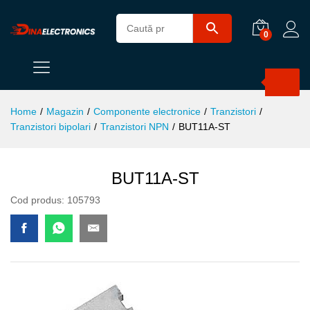
0
Products
search
Home
/
Magazin
/
Componente electronice
/
Tranzistori
/
Tranzistori bipolari
/
Tranzistori NPN
/
BUT11A-ST
BUT11A-ST
Cod produs:
105793