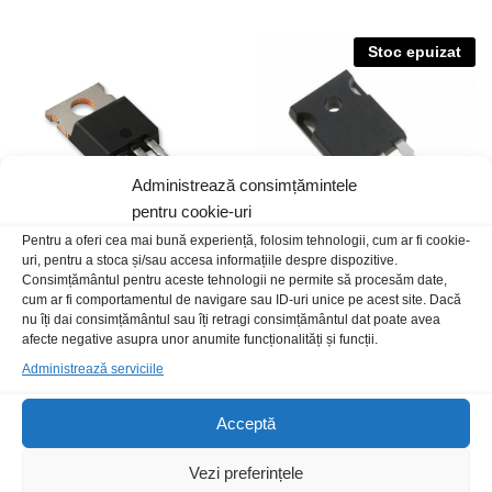
Stoc epuizat
Administrează consimțămintele
pentru cookie-uri
Pentru a oferi cea mai bună experiență, folosim tehnologii, cum ar fi cookie-
uri, pentru a stoca și/sau accesa informațiile despre dispozitive.
TIP41C
BU508DF-PHI
Consimțământul pentru aceste tehnologii ne permite să procesăm date,
cum ar fi comportamentul de navigare sau ID-uri unice pe acest site. Dacă
3,00
lei
/Buc
7,00
lei
/Buc
nu îți dai consimțământul sau îți retragi consimțământul dat poate avea
afecte negative asupra unor anumite funcționalități și funcții.
Administrează serviciile
Stoc epuizat
Acceptă
Vezi preferințele