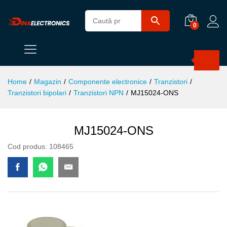
0
Products
search
Home
/
Magazin
/
Componente electronice
/
Tranzistori
/
Tranzistori bipolari
/
Tranzistori NPN
/
MJ15024-ONS
MJ15024-ONS
Cod produs:
108465