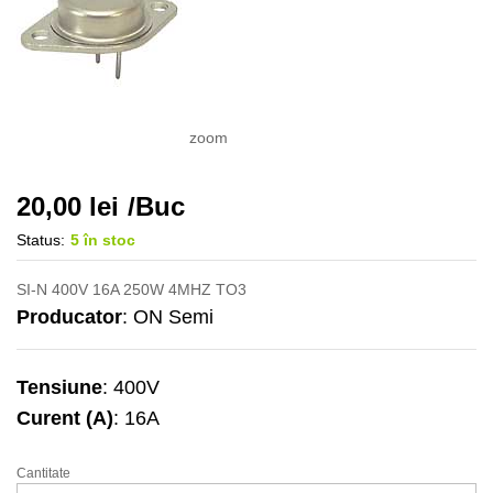
zoom
20,00
lei
/Buc
Status:
5 în stoc
SI-N 400V 16A 250W 4MHZ TO3
Producator
: ON Semi
Tensiune
: 400V
Curent (A)
: 16A
Cantitate
MJ15024-