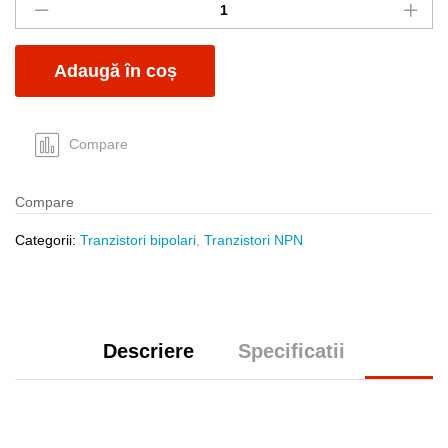
ONS
quantity
Adaugă în coș
Compare
Compare
Categorii:
Tranzistori bipolari
,
Tranzistori NPN
Descriere
Specificatii