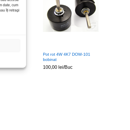
ăm date, cum
u îți retragi
gri-albastru
Pot rot 4W 4K7 DOW-101
bobinat
100,00
lei
/Buc