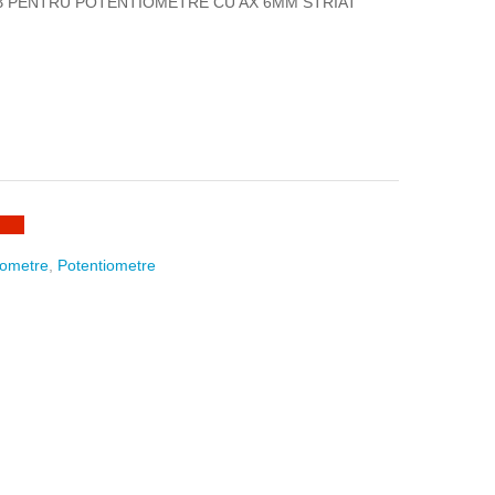
B PENTRU POTENTIOMETRE CU AX 6MM STRIAT
iometre
,
Potentiometre