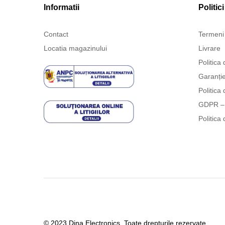
Informatii
Politici
Contact
Termeni 
Locatia magazinului
Livrare
Politica 
Garanți
Politica 
GDPR – 
Politica 
© 2023 Dina Electronics. Toate drepturile rezervate.