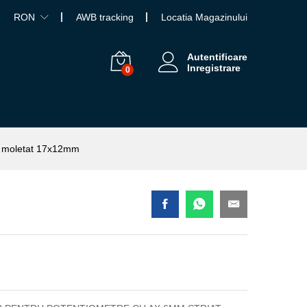
RON
AWB tracking
Locatia Magazinului
Autentificare
Inregistrare
0
lb moletat 17x12mm