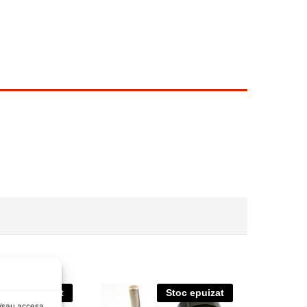
Stoc epuizat
Stoc epuizat
și/sau accesa