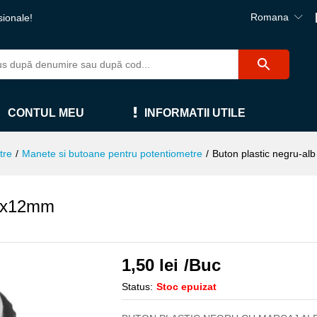
Romana
sionale!
CONTUL MEU
INFORMATII UTILE
tre
/
Manete si butoane pentru potentiometre
/
Buton plastic negru-a
17x12mm
1,50
lei
/Buc
Status:
Stoc epuizat