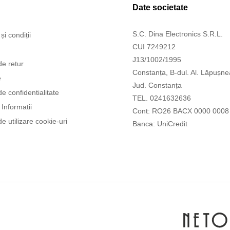
Date societate
S.C. Dina Electronics S.R.L.
și condiții
CUI 7249212
J13/1002/1995
de retur
Constanța, B-dul. Al. Lăpușne
e
Jud. Constanța
de confidentialitate
TEL. 0241632636
Informatii
Cont: RO26 BACX 0000 0008
de utilizare cookie-uri
Banca: UniCredit