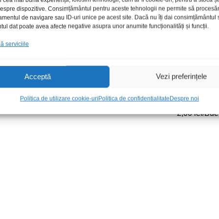
 despre dispozitive. Consimțământul pentru aceste tehnologii ne permite să proces
amentul de navigare sau ID-uri unice pe acest site. Dacă nu îți dai consimțământul sa
l dat poate avea afecte negative asupra unor anumite funcționalități și funcții.
 serviciile
Acceptă
Vezi preferințele
tativ stereo
Buton 23mm argintiu
Buton plastic 
Politica de utilizare cookie-uri
Politica de confidentialitate
Despre noi
 pini scurti
moletat
5,00
lei
/Buc
2,00
lei
/Buc