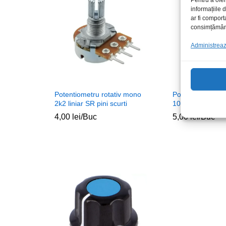
informațiile
ar fi comport
consimțământu
Administrează
Potentiometru rotativ mono
Potentiometru ro
2k2 liniar SR pini scurti
10k logaritmic SR
4,00
lei
/Buc
5,00
lei
/Buc