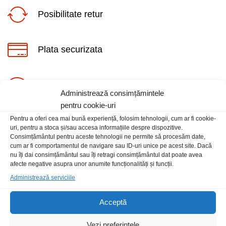
Posibilitate retur
Plata securizata
ț
ț
Suport telefonic
im
xim
Administrează consimțămintele
pentru cookie-uri
Pentru a oferi cea mai bună experiență, folosim tehnologii, cum ar fi cookie-
uri, pentru a stoca și/sau accesa informațiile despre dispozitive.
Consimțământul pentru aceste tehnologii ne permite să procesăm date,
cum ar fi comportamentul de navigare sau ID-uri unice pe acest site. Dacă
nu îți dai consimțământul sau îți retragi consimțământul dat poate avea
Informatii
afecte negative asupra unor anumite funcționalități și funcții.
Administrează serviciile
Contact
Acceptă
Locatia magazinului
Vezi preferințele