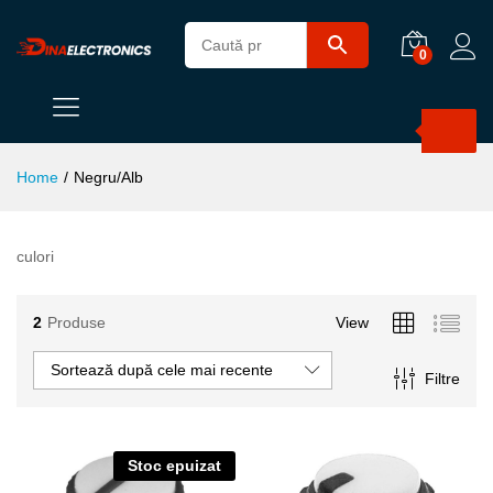
0
Products
search
Home
/
Negru/Alb
culori
2
Produse
View
Sortează după cele mai recente
Filtre
Stoc epuizat