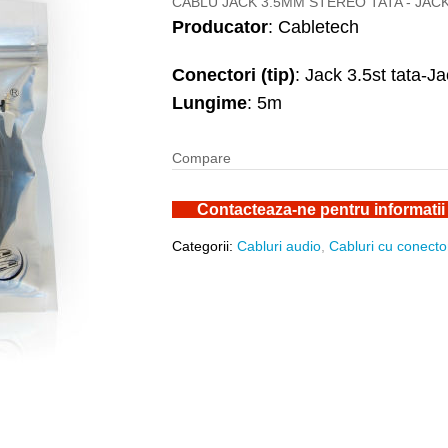
CABLU JACK 3.5MM STEREO TATA - JAC
Producator
: Cabletech
Conectori (tip)
: Jack 3.5st tata-
Lungime
: 5m
Compare
Contacteaza-ne pentru informatii
Categorii:
Cabluri audio
,
Cabluri cu conecto