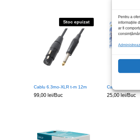
Pentru a ofer
Stoc epuizat
S
informațiile
ar fi comport
consimțământu
Administrează
Cablu 6.3mo-XLR t-m 12m
Cablu 2RCA t-t 
99,00
lei
/Buc
25,00
lei
/Buc