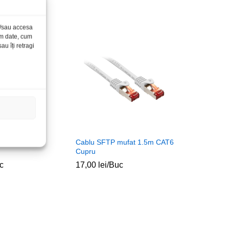
și/sau accesa
ăm date, cum
u îți retragi
tare PC 1.5m
Cablu SFTP mufat 1.5m CAT6
Cupru
c
17,00
lei
/Buc