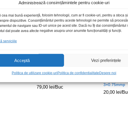
Administrează consimțămintele pentru cookie-uri
i cea mai bună experiență, folosim tehnologii, cum ar fi cookie-uri, pentru a stoca 
toc epuizat
 despre dispozitive. Consimțământul pentru aceste tehnologii ne permite să proces
amentul de navigare sau ID-uri unice pe acest site. Dacă nu îți dai consimțământul sa
l dat poate avea afecte negative asupra unor anumite funcționalități și funcții.
 serviciile
Acceptă
Vezi preferințele
Politica de utilizare cookie-uri
Politica de confidentialitate
Despre noi
7.5m HQ
Cablu DSC25 m-t 5m 1:1
Cablu alimen
3×0.75mmp
79,00
lei
/Buc
20,00
lei
/Bu