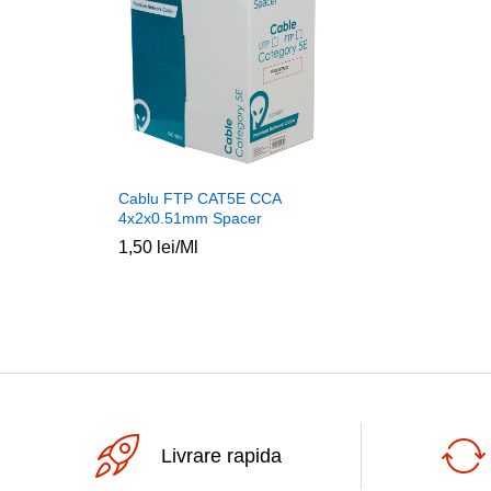
Cablu FTP CAT5E CCA
4x2x0.51mm Spacer
1,50
lei
/Ml
Livrare rapida