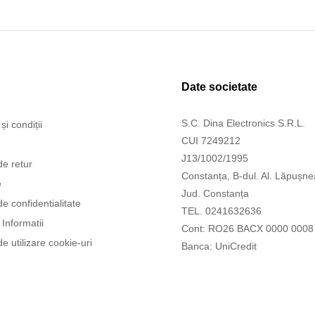
Date societate
S.C. Dina Electronics S.R.L.
și condiții
CUI 7249212
J13/1002/1995
de retur
Constanța, B-dul. Al. Lăpușne
e
Jud. Constanța
de confidentialitate
TEL. 0241632636
Informatii
Cont: RO26 BACX 0000 0008
de utilizare cookie-uri
Banca: UniCredit