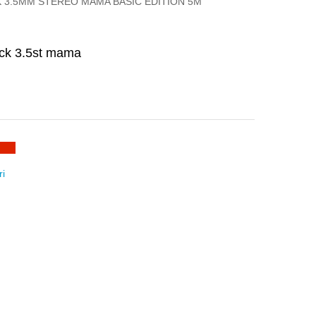
K 3.5MM STEREO MAMA BASIC EDITION 5M
Jack 3.5st mama
ri