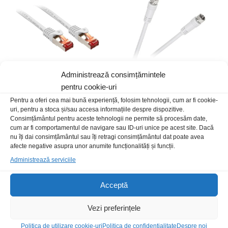
Administrează consimțămintele
pentru cookie-uri
Cablu SFTP mufat 1.5m CAT6
Cablu antena F t-t 5m 3c2v
Cupru
Pentru a oferi cea mai bună experiență, folosim tehnologii, cum ar fi cookie-
12,00
lei
/Buc
uri, pentru a stoca și/sau accesa informațiile despre dispozitive.
17,00
lei
/Buc
Consimțământul pentru aceste tehnologii ne permite să procesăm date,
cum ar fi comportamentul de navigare sau ID-uri unice pe acest site. Dacă
nu îți dai consimțământul sau îți retragi consimțământul dat poate avea
Stoc epuizat
afecte negative asupra unor anumite funcționalități și funcții.
Administrează serviciile
Acceptă
Vezi preferințele
Politica de utilizare cookie-uri
Politica de confidentialitate
Despre noi