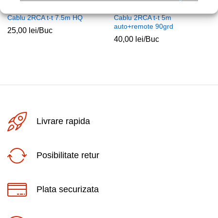
Cablu 2RCA t-t 7.5m HQ
Cablu 2RCA t-t 5m
auto+remote 90grd
25,00
lei
/Buc
40,00
lei
/Buc
Livrare rapida
Posibilitate retur
Plata securizata