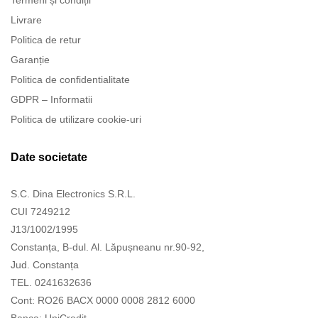
Termeni și condiții
Livrare
Politica de retur
Garanție
Politica de confidentialitate
GDPR – Informatii
Politica de utilizare cookie-uri
Date societate
S.C. Dina Electronics S.R.L.
CUI 7249212
J13/1002/1995
Constanța, B-dul. Al. Lăpușneanu nr.90-92,
Jud. Constanța
TEL. 0241632636
Cont: RO26 BACX 0000 0008 2812 6000