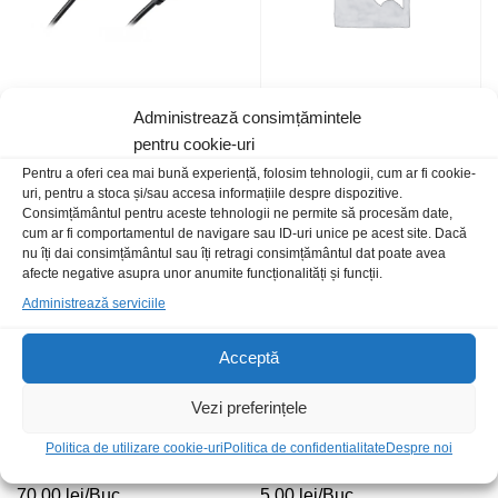
Administrează consimțămintele
Cablu alimentare PC 1.5m
Cablu BNC+alimentare 2.1×5.5
3×0.75mmp
t+t-t+m 50m
pentru cookie-uri
20,00
lei
/Buc
70,00
lei
/Buc
Pentru a oferi cea mai bună experiență, folosim tehnologii, cum ar fi cookie-
uri, pentru a stoca și/sau accesa informațiile despre dispozitive.
Consimțământul pentru aceste tehnologii ne permite să procesăm date,
cum ar fi comportamentul de navigare sau ID-uri unice pe acest site. Dacă
nu îți dai consimțământul sau îți retragi consimțământul dat poate avea
afecte negative asupra unor anumite funcționalități și funcții.
Administrează serviciile
Acceptă
Vezi preferințele
Politica de utilizare cookie-uri
Politica de confidentialitate
Despre noi
Cablu SpeakOn t-t 10m difuzor
Cablu telefon mufat 2m alb
70,00
lei
/Buc
5,00
lei
/Buc