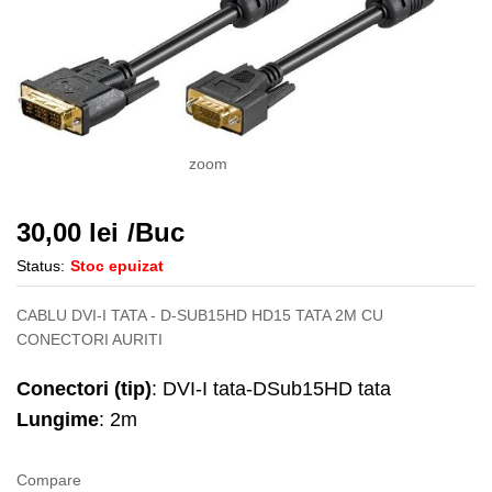
zoom
30,00
lei
/Buc
Status:
Stoc epuizat
CABLU DVI-I TATA - D-SUB15HD HD15 TATA 2M CU
CONECTORI AURITI
Conectori (tip)
: DVI-I tata-DSub15HD tata
Lungime
: 2m
Compare