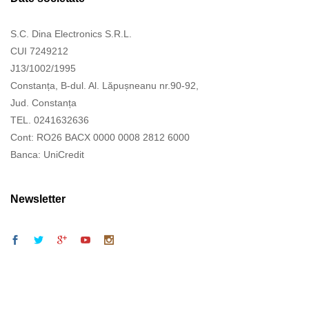
S.C. Dina Electronics S.R.L.
CUI 7249212
J13/1002/1995
Constanța, B-dul. Al. Lăpușneanu nr.90-92,
Jud. Constanța
TEL. 0241632636
Cont: RO26 BACX 0000 0008 2812 6000
Banca: UniCredit
Newsletter