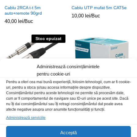
Cablu 2RCA t-t 5m
Cablu UTP mufat 5m CAT5e
auto+remote 90grd
10,00
lei
/Buc
40,00
lei
/Buc
Stoc epuizat
Administrează consimțămintele
pentru cookie-uri
Pentru a oferi cea mai bună experiență, folosim tehnologii, cum ar fi cookie-
uri, pentru a stoca și/sau accesa informațiile despre dispozitive.
Consimțământul pentru aceste tehnologii ne permite să procesăm date,
cum ar fi comportamentul de navigare sau ID-uri unice pe acest site. Dacă
Cablu 6.3st-XLR t-t 2m negru
Cablu FTP CAT5E CCA
nu îți dai consimțământul sau îți retragi consimțământul dat poate avea
semnal Monacor
4x2x0.51mm Spacer
afecte negative asupra unor anumite funcționalități și funcții.
99,00
lei
/Buc
1,50
lei
/Ml
Administrează serviciile
Acceptă
Stoc epuizat