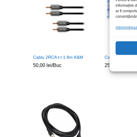
informațiile
ar fi comport
consimțământu
Administrează
Cablu 2RCA t-t 1.8m K&M
Cablu 2RCA t-t 
50,00
lei
/Buc
25,00
lei
/Buc