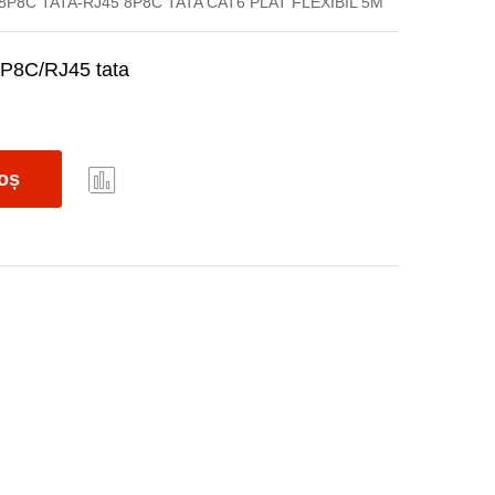
P8C TATA-RJ45 8P8C TATA CAT6 PLAT FLEXIBIL 5M
8P8C/RJ45 tata
oș
Com
pare
e