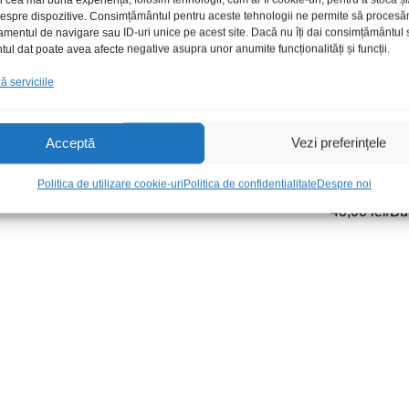
 despre dispozitive. Consimțământul pentru aceste tehnologii ne permite să proces
amentul de navigare sau ID-uri unice pe acest site. Dacă nu îți dai consimțământul sa
l dat poate avea afecte negative asupra unor anumite funcționalități și funcții.
 serviciile
Acceptă
Vezi preferințele
7.5m HQ
Cablu antena F t-t 5m 3c2v
Cablu 2RCA t
Politica de utilizare cookie-uri
Politica de confidentialitate
Despre noi
auto+remote
12,00
lei
/Buc
40,00
lei
/Bu