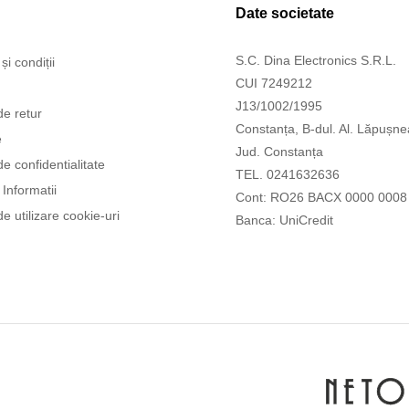
Date societate
S.C. Dina Electronics S.R.L.
și condiții
CUI 7249212
J13/1002/1995
de retur
Constanța, B-dul. Al. Lăpușne
e
Jud. Constanța
de confidentialitate
TEL. 0241632636
Informatii
Cont: RO26 BACX 0000 0008
de utilizare cookie-uri
Banca: UniCredit