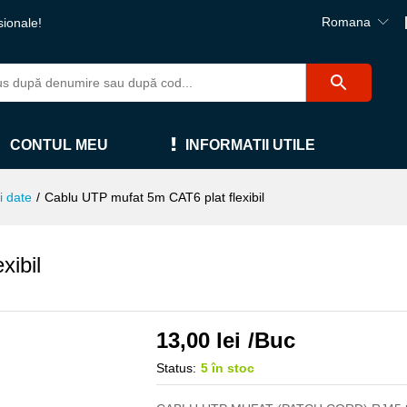
Romana
sionale!
CONTUL MEU
INFORMATII UTILE
i date
/
Cablu UTP mufat 5m CAT6 plat flexibil
xibil
13,00
lei
/Buc
Status:
5 în stoc