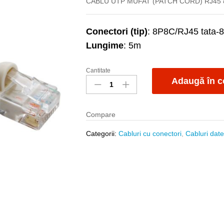
CABLU UTP MUFAT (PATCH CORD) RJ45 8
Conectori (tip)
: 8P8C/RJ45 tata-
Lungime
: 5m
Cantitate
Cablu
Adaugă în c
UTP
mufat
5m
Compare
CAT6
plat
Categorii:
Cabluri cu conectori
,
Cabluri dat
flexibil
quantity