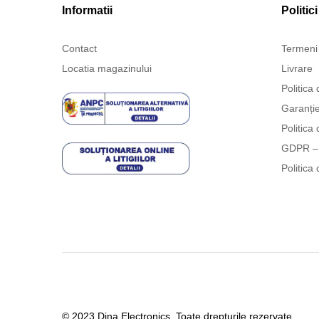
Informatii
Politici
Contact
Termeni 
Locatia magazinului
Livrare
Politica 
Garanți
Politica 
GDPR – 
Politica 
© 2023 Dina Electronics. Toate drepturile rezervate.