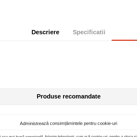
Descriere
Specificatii
Produse recomandate
Administrează consimțămintele pentru cookie-uri
toc epuizat
i cea mai bună experiență, folosim tehnologii, cum ar fi cookie-uri, pentru a stoca 