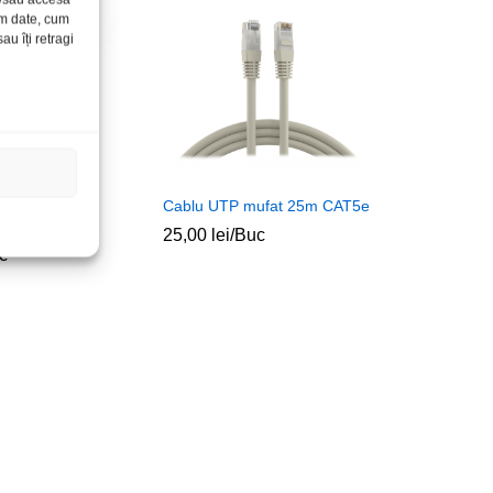
ăm date, cum
u îți retragi
-t 5m
Cablu UTP mufat 25m CAT5e
 90grd
25,00
lei
/Buc
c