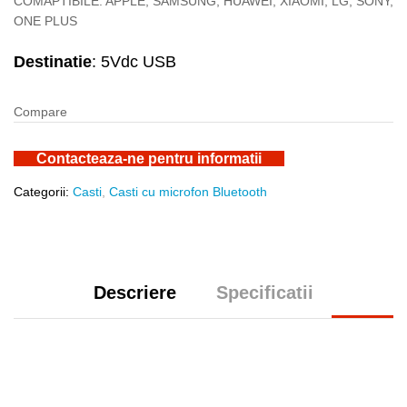
COMAPTIBILE: APPLE, SAMSUNG, HUAWEI, XIAOMI, LG, SONY,
ONE PLUS
Destinatie
: 5Vdc USB
Compare
Contacteaza-ne pentru informatii
Categorii:
Casti
,
Casti cu microfon Bluetooth
Descriere
Specificatii