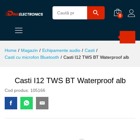
0
Products
search
Home
/
Magazin
/
Echipamente audio
/
Casti
/
Casti cu microfon Bluetooth
/
Casti I12 TWS BT Waterproof alb
Casti I12 TWS BT Waterproof alb
Cod produs:
105166