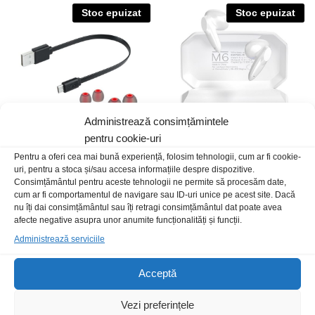
Stoc epuizat
Stoc epuizat
Administrează consimțămintele
pentru cookie-uri
Pentru a oferi cea mai bună experiență, folosim tehnologii, cum ar fi cookie-
Casti+micr K&M P80BT in
Casti+micr BT 5.1 KM KMPM6
uri, pentru a stoca și/sau accesa informațiile despre dispozitive.
ureche
true wireless albe
Consimțământul pentru aceste tehnologii ne permite să procesăm date,
99,00
lei
/Buc
119,00
lei
/Buc
cum ar fi comportamentul de navigare sau ID-uri unice pe acest site. Dacă
nu îți dai consimțământul sau îți retragi consimțământul dat poate avea
afecte negative asupra unor anumite funcționalități și funcții.
Stoc epuizat
Administrează serviciile
Acceptă
Vezi preferințele