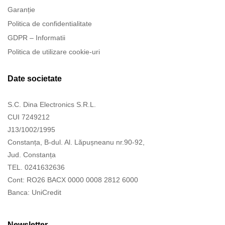
Garanție
Politica de confidentialitate
GDPR – Informatii
Politica de utilizare cookie-uri
Date societate
S.C. Dina Electronics S.R.L.
CUI 7249212
J13/1002/1995
Constanța, B-dul. Al. Lăpușneanu nr.90-92,
Jud. Constanța
TEL. 0241632636
Cont: RO26 BACX 0000 0008 2812 6000
Banca: UniCredit
Newsletter