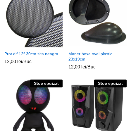
Prot dif 12″ 30cm sita neagra
Maner boxa oval plastic
23x19cm
12,00
lei
/Buc
12,00
lei
/Buc
Stoc epuizat
Stoc epuizat