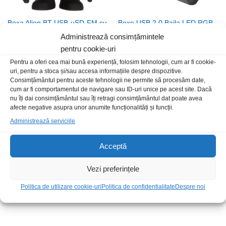
Boxa Alien BT-USB-uSD-FM cu
Boxe USB 2.0 Baila LED RGB
acumulator neagra
79,00
lei
/Buc
Administrează consimțămintele
109,00
lei
/Buc
pentru cookie-uri
Pentru a oferi cea mai bună experiență, folosim tehnologii, cum ar fi cookie-
uri, pentru a stoca și/sau accesa informațiile despre dispozitive.
Stoc epuizat
Consimțământul pentru aceste tehnologii ne permite să procesăm date,
cum ar fi comportamentul de navigare sau ID-uri unice pe acest site. Dacă
nu îți dai consimțământul sau îți retragi consimțământul dat poate avea
afecte negative asupra unor anumite funcționalități și funcții.
Administrează serviciile
Acceptă
Vezi preferințele
Soundbar Apala LED RGB
Boxe SPB-807 2.1 USB negru
Politica de utilizare cookie-uri
Politica de confidentialitate
Despre noi
109,00
lei
/Buc
68,00
lei
/Buc