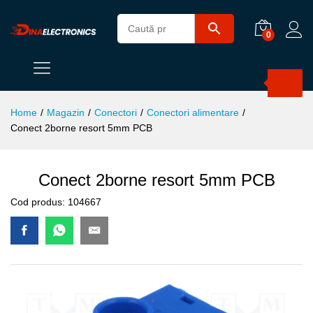
0
Products
search
Home
/
Magazin
/
Conectori
/
Conectori alimentare
/
Conect 2borne resort 5mm PCB
Conect 2borne resort 5mm PCB
Cod produs:
104667