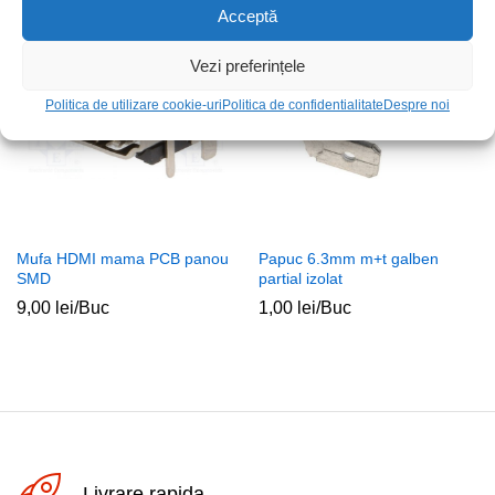
Acceptă
Stoc epuizat
Vezi preferințele
Politica de utilizare cookie-uri
Politica de confidentialitate
Despre noi
Mufa HDMI mama PCB panou
Papuc 6.3mm m+t galben
SMD
partial izolat
9,00
lei
/Buc
1,00
lei
/Buc
Livrare rapida