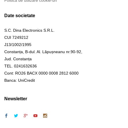
Politica de utilizare cookie-uri
Date societate
S.C. Dina Electronics S.R.L.
CUI 7249212
J13/1002/1995
Constanța, B-dul. Al. Lăpușneanu nr.90-92,
Jud. Constanța
TEL. 0241632636
Cont: RO26 BACX 0000 0008 2812 6000
Banca: UniCredit
Newsletter