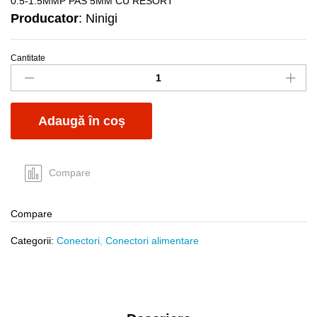
0.5-1.5MMP PAS 5MM CU RESORT
Producator
: Ninigi
Cantitate
Conect
2borne
resort
5mm
Adaugă în coș
PCB
quantity
Compare
Compare
Categorii:
Conectori
,
Conectori alimentare