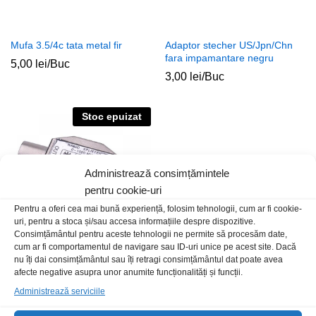
Mufa 3.5/4c tata metal fir
Adaptor stecher US/Jpn/Chn
fara impamantare negru
5,00
lei
/Buc
3,00
lei
/Buc
Stoc epuizat
Administrează consimțămintele
pentru cookie-uri
Pentru a oferi cea mai bună experiență, folosim tehnologii, cum ar fi cookie-
uri, pentru a stoca și/sau accesa informațiile despre dispozitive.
Consimțământul pentru aceste tehnologii ne permite să procesăm date,
cum ar fi comportamentul de navigare sau ID-uri unice pe acest site. Dacă
nu îți dai consimțământul sau îți retragi consimțământul dat poate avea
Splitter 2c CATV TV-2TV T-M
Adapt USB A 3.0-Tip C m-t
afecte negative asupra unor anumite funcționalități și funcții.
OTG 20cm KM
6,00
lei
/Buc
Administrează serviciile
25,00
lei
/Buc