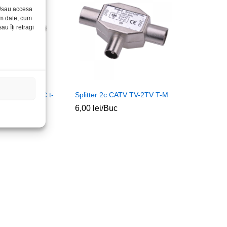
și/sau accesa
ăm date, cum
u îți retragi
.0 Micro-tip C t-
Splitter 2c CATV TV-2TV T-M
6,00
lei
/Buc
c