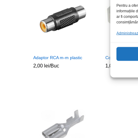
Pentru a ofer
informațiile
ar fi comport
consimțământu
Administrează
Adaptor RCA m-m plastic
Conect 4P NS39-
2,00
lei
/Buc
1,00
lei
/Buc