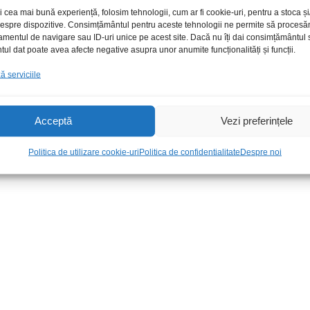
i cea mai bună experiență, folosim tehnologii, cum ar fi cookie-uri, pentru a stoca 
 despre dispozitive. Consimțământul pentru aceste tehnologii ne permite să proces
amentul de navigare sau ID-uri unice pe acest site. Dacă nu îți dai consimțământul sa
l dat poate avea afecte negative asupra unor anumite funcționalități și funcții.
 serviciile
Acceptă
Vezi preferințele
G4 fara pini
Pin Harting 09330006104 tata
Adaptor USB 2
circular
m
Politica de utilizare cookie-uri
Politica de confidentialitate
Despre noi
5,00
lei
/Buc
25,00
lei
/Bu