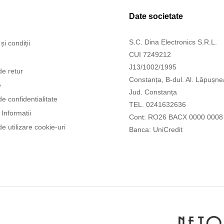
Date societate
S.C. Dina Electronics S.R.L.
și condiții
CUI 7249212
J13/1002/1995
de retur
Constanța, B-dul. Al. Lăpușne
e
Jud. Constanța
de confidentialitate
TEL. 0241632636
Informatii
Cont: RO26 BACX 0000 0008
de utilizare cookie-uri
Banca: UniCredit