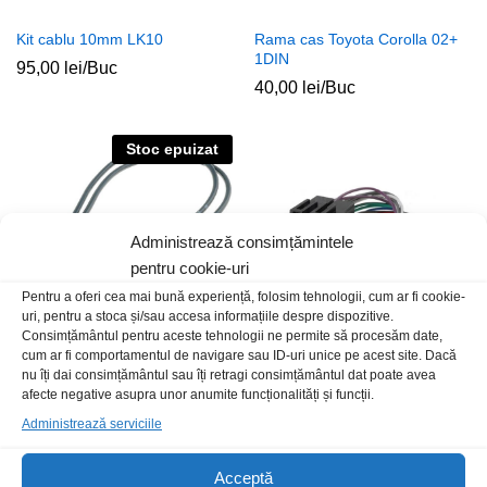
Kit cablu 10mm LK10
Rama cas Toyota Corolla 02+
1DIN
95,00
lei
/Buc
40,00
lei
/Buc
Stoc epuizat
Administrează consimțămintele
pentru cookie-uri
Pentru a oferi cea mai bună experiență, folosim tehnologii, cum ar fi cookie-
uri, pentru a stoca și/sau accesa informațiile despre dispozitive.
Consimțământul pentru aceste tehnologii ne permite să procesăm date,
cum ar fi comportamentul de navigare sau ID-uri unice pe acest site. Dacă
Adapt ant Fakra dublu-ISO m-t
Conector ISO NoName 20P
nu îți dai consimțământul sau îți retragi consimțământul dat poate avea
afecte negative asupra unor anumite funcționalități și funcții.
49,00
lei
/Buc
25,00
lei
/Buc
Administrează serviciile
Stoc epuizat
Acceptă