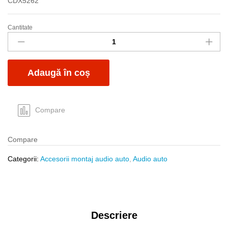
CDX5262
Cantitate
Conect
ISO
Sony5
15pini
Adaugă în coș
CDX5260
quantity
Compare
Compare
Categorii:
Accesorii montaj audio auto
,
Audio auto
Descriere