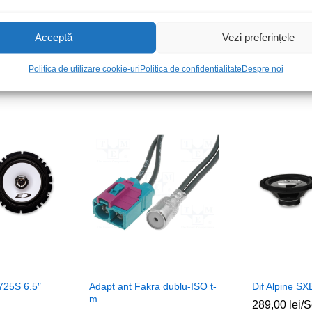
Acceptă
Vezi preferințele
Produse recomandate
Politica de utilizare cookie-uri
Politica de confidentialitate
Despre noi
725S 6.5″
Adapt ant Fakra dublu-ISO t-
Dif Alpine SX
m
289,00
lei
/S