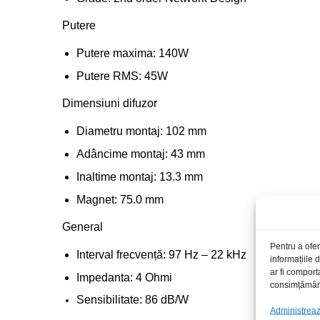
Putere
Putere maxima: 140W
Putere RMS: 45W
Dimensiuni difuzor
Diametru montaj: 102 mm
Adâncime montaj: 43 mm
Inaltime montaj: 13.3 mm
Magnet: 75.0 mm
General
Pentru a ofer
Interval frecvență: 97 Hz – 22 kHz
informațiile
ar fi comport
Impedanta: 4 Ohmi
consimțământu
Sensibilitate: 86 dB/W
Administrează