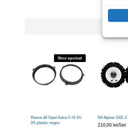
Stoc epuizat
Rama dif Opel Astra F-G 91-
Dif Alpine SXE-1
05 plastic negru
210,00
lei
/Set