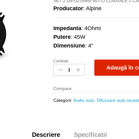
SET 2 DIFUZOARE AUTO COAXIALE 2 CA
Producator
: Alpine
Impedanta
: 4Ohmi
Putere
: 45W
Dimensiune
: 4"
Cantitate
Dif
Adaugă în c
Alpine
S-
S40
Compare
quantity
Categorii:
Audio auto
,
Difuzoare auto incast
Descriere
Specificatii