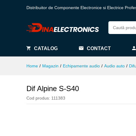
Distribuitor de Componente Electronice si Electrice Profe
CATALOG
CONTACT
Home
/
Magazin
/
Echipamente audio
/
Audio auto
/
Dif
Dif Alpine S-S40
Cod produs:
111383