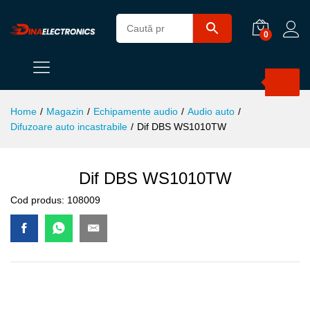
0
Products
search
Home
/
Magazin
/
Echipamente audio
/
Audio auto
/
Difuzoare auto incastrabile
/
Dif DBS WS1010TW
Dif DBS WS1010TW
Cod produs:
108009