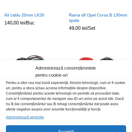
Kit cablu 20mm LK20
Rama dif Opel Corsa B 130mm
spate
140,00
lei
/Buc
49,00
lei
/Set
Administrează consimțămintele
pentru cookie-uri
Pentru a oferi cea mai bună experiență, folosim tehnologii, cum ar fi cookie-
uri, pentru a stoca și/sau accesa informațiile despre dispozitive.
Consimțământul pentru aceste tehnologii ne permite să procesăm date,
cum ar fi comportamentul de navigare sau ID-uri unice pe acest site. Dacă
nu îți dai consimțământul sau îți retragi consimțământul dat poate avea
Conector ISO NoName 20P
Kit cablu 10mm LK10
afecte negative asupra unor anumite funcționalități și funcții.
25,00
lei
/Buc
95,00
lei
/Buc
Administrează serviciile
Stoc epuizat
Acceptă