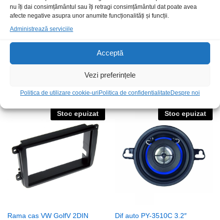
nu îți dai consimțământul sau îți retragi consimțământul dat poate avea
afecte negative asupra unor anumite funcționalități și funcții.
Administrează serviciile
Acceptă
Emitator FM 2xUSB SPFM-01-
Conector ISO NoName 20P
QC BT5.0
Vezi preferințele
25,00
lei
/Buc
79,00
lei
/Buc
Politica de utilizare cookie-uri
Politica de confidentialitate
Despre noi
Stoc epuizat
Stoc epuizat
Rama cas VW GolfV 2DIN
Dif auto PY-3510C 3.2″