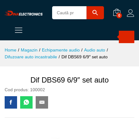
0
Products
search
Home
/
Magazin
/
Echipamente audio
/
Audio auto
/
Difuzoare auto incastrabile
/
Dif DBS69 6/9″ set auto
Dif DBS69 6/9″ set auto
Cod produs:
100002