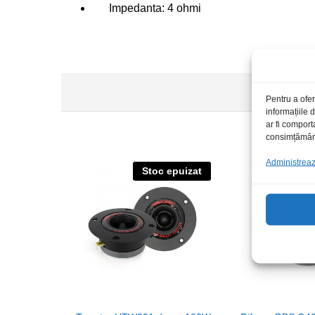
Impedanta: 4 ohmi
Pentru a ofer
informațiile
ar fi comport
consimțământu
Administrează
Stoc epuizat