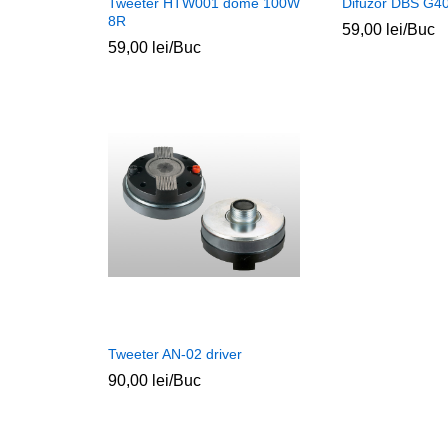
Tweeter HTW001 dome 100W
Difuzor DBS G40
8R
59,00
lei
/Buc
59,00
lei
/Buc
Tweeter AN-02 driver
90,00
lei
/Buc