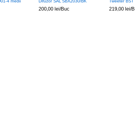
01-4 medii
Difuzor SAL SBX2030/BK
Tweeter BST
200,00
lei
/Buc
219,00
lei
/B