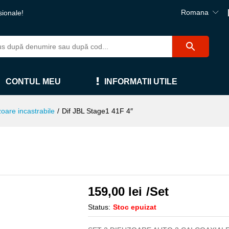
Romana
sionale!
CONTUL MEU
INFORMATII UTILE
zoare incastrabile
/
Dif JBL Stage1 41F 4″
159,00
lei
/Set
Status:
Stoc epuizat