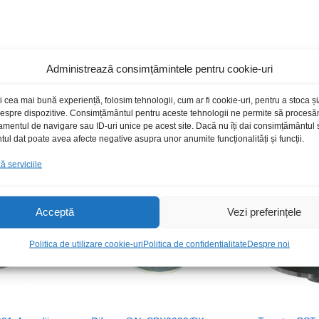
Administrează consimțămintele pentru cookie-uri
Produse recomandate
i cea mai bună experiență, folosim tehnologii, cum ar fi cookie-uri, pentru a stoca 
 despre dispozitive. Consimțământul pentru aceste tehnologii ne permite să proces
amentul de navigare sau ID-uri unice pe acest site. Dacă nu îți dai consimțământul sa
l dat poate avea afecte negative asupra unor anumite funcționalități și funcții.
 serviciile
Acceptă
Vezi preferințele
Politica de utilizare cookie-uri
Politica de confidentialitate
Despre noi