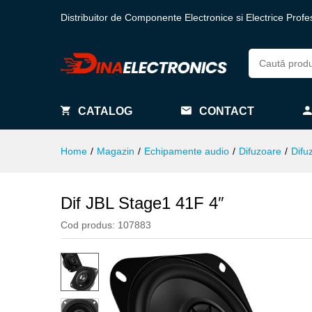
Distribuitor de Componente Electronice si Electrice Profe
CATALOG
CONTACT
Home
/
Magazin
/
Echipamente audio
/
Difuzoare
/
Difu
Dif JBL Stage1 41F 4″
Cod produs:
107883