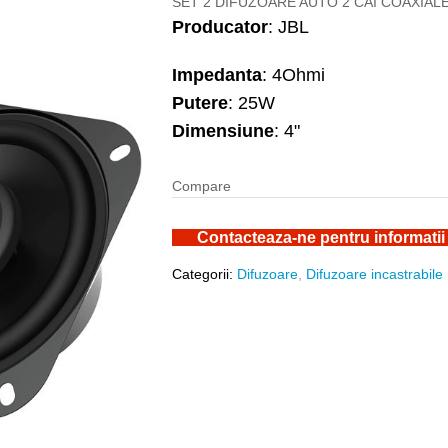
SET 2 DIFUZOARE AUTO 2 CAI COAXIALE
Producator
: JBL
Impedanta
: 4Ohmi
Putere
: 25W
Dimensiune
: 4"
Compare
Contacteaza-ne pentru informatii
Categorii:
Difuzoare
,
Difuzoare incastrabile