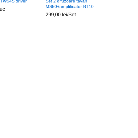
 TW54S driver
Set 2 difuzoare tavan
MS50+amplificator BT10
uc
299,00
lei
/Set