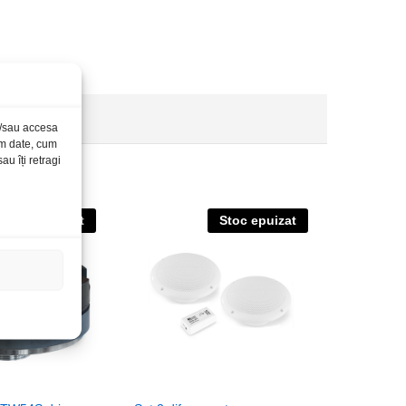
și/sau accesa
ăm date, cum
u îți retragi
Stoc epuizat
Stoc epuizat