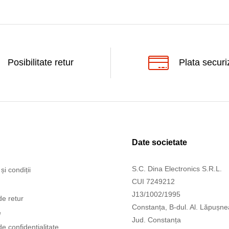
Posibilitate retur
Plata securi
Date societate
S.C. Dina Electronics S.R.L.
și condiții
CUI 7249212
J13/1002/1995
de retur
Constanța, B-dul. Al. Lăpușne
e
Jud. Constanța
de confidentialitate